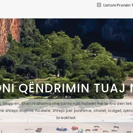
Listoni Pronën 
NI QËNDRIMIN TUAJ
Shqipëri. Shikoni dhoma dhe tarifa nga hotelet më të lira deri te
ë shtëpi, bujtina, hostele, shtepi per pushime, chalet, lodget, qën
breakfast.