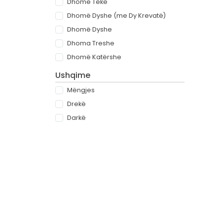
Dhomë Teke
Dhomë Dyshe (me Dy Krevatë)
Dhomë Dyshe
Dhoma Treshe
Dhomë Katërshe
Ushqime
Mëngjes
Drekë
Darkë
All-inclusive
Rreth
Partnerët