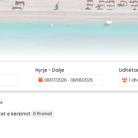
Hyrje - Dalje
Udhëta
1 dh
A
et e kërkimit
0 Pronat