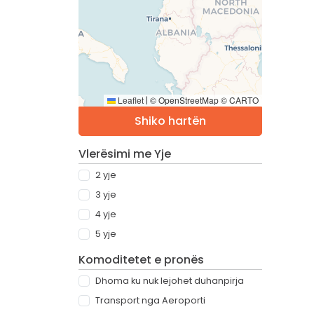
Leaflet
© OpenStreetMap © CARTO
|
Shiko hartën
Vlerësimi me Yje
2 yje
3 yje
4 yje
5 yje
Komoditetet e pronës
Dhoma ku nuk lejohet duhanpirja
Transport nga Aeroporti