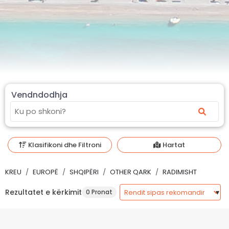
Vendndodhja
Klasifikoni dhe Filtroni
Hartat
KREU
EUROPË
SHQIPËRI
OTHER QARK
RADIMISHT
Rezultatet e kërkimit
0 Pronat