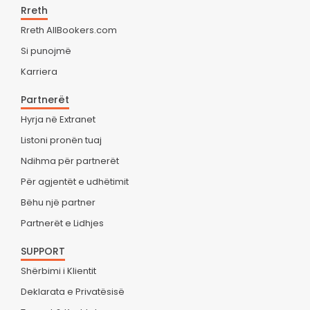
Rreth
Rreth AllBookers.com
Si punojmë
Karriera
Partnerët
Hyrja në Extranet
Listoni pronën tuaj
Ndihma për partnerët
Për agjentët e udhëtimit
Bëhu një partner
Partnerët e Lidhjes
SUPPORT
Shërbimi i Klientit
Deklarata e Privatësisë