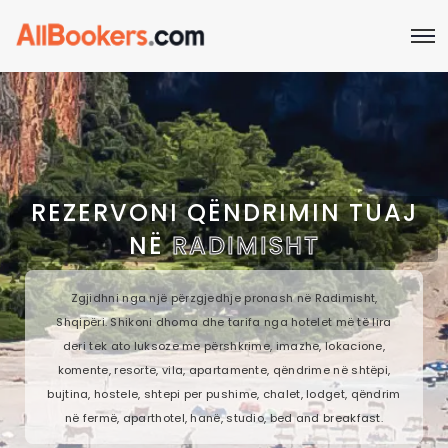
REZERVONI QËNDRIMIN TUAJ
NË
RADIMISHT
Zgjidhni nga një përzgjedhje pronash në Radimisht,
Shqipëri. Shikoni dhoma dhe tarifa nga hotelet më të lira
deri tek ato luksoze me përshkrime, imazhe, lokacione,
komente, resorte, vila, apartamente, qëndrime në shtëpi,
bujtina, hostele, shtepi per pushime, chalet, lodget, qëndrim
në fermë, aparthotel, hanë, studio, bed and breakfast.