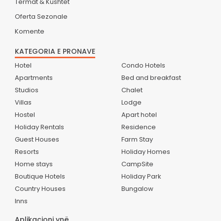
Termat & Kushtet
Oferta Sezonale
Komente
KATEGORIA E PRONAVE
Hotel
Condo Hotels
Apartments
Bed and breakfast
Studios
Chalet
Villas
Lodge
Hostel
Apart hotel
Holiday Rentals
Residence
Guest Houses
Farm Stay
Resorts
Holiday Homes
Home stays
CampSite
Boutique Hotels
Holiday Park
Country Houses
Bungalow
Inns
Aplikacioni ynë