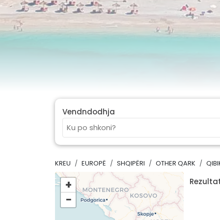
Vendndodhja
KREU
EUROPË
SHQIPËRI
OTHER QARK
QIBI
Rezultat
+
−