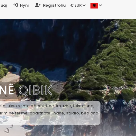
Tuaj
Hyni
Regjistrohu
€ EUR
 NË
QIBIK
k ato luksoze me përshkrime, imazhe, lokacione,
drim në fermë, aparthotel, hanë, studio, bed and