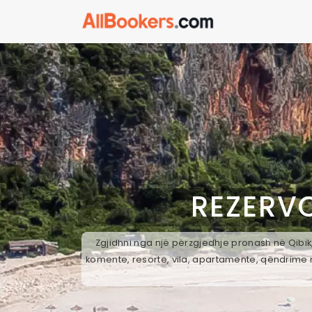
REZERV
Zgjidhni nga një përzgjedhje pronash në Qibik,
komente, resorte, vila, apartamente, qëndrime n