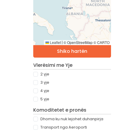
Leaflet
© OpenStreetMap © CARTO
|
Shiko hartën
Vlerësimi me Yje
2 yje
3 yje
4 yje
5 yje
Komoditetet e pronës
Dhoma ku nuk lejohet duhanpirja
Transport nga Aeroporti