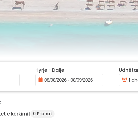
Hyrje - Dalje
Udhëta
1 dh
K
et e kërkimit
0 Pronat