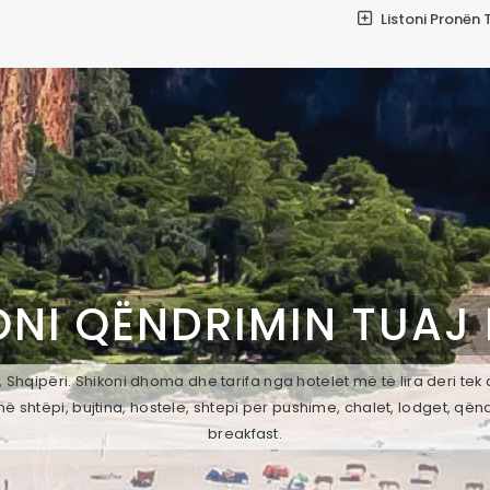
Listoni Pronën 
ONI QËNDRIMIN TUAJ
 Shqipëri. Shikoni dhoma dhe tarifa nga hotelet më të lira deri te
ë shtëpi, bujtina, hostele, shtepi per pushime, chalet, lodget, qën
breakfast.