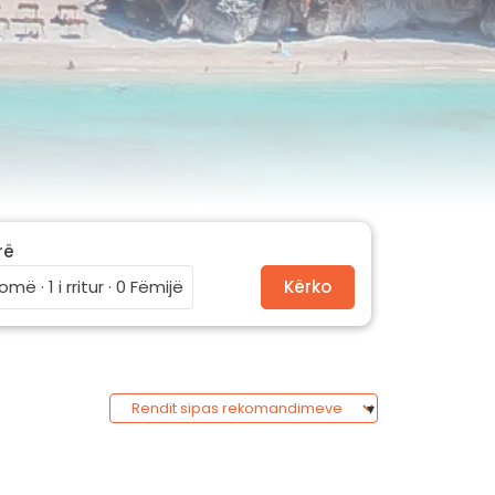
rë
omë · 1 i rritur · 0 Fëmijë
Kërko