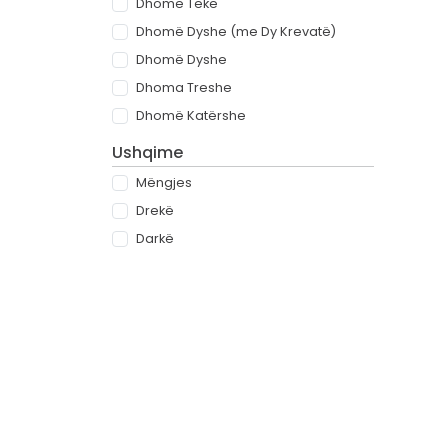
Dhomë Teke
Dhomë Dyshe (me Dy Krevatë)
Dhomë Dyshe
Dhoma Treshe
Dhomë Katërshe
Ushqime
Mëngjes
Drekë
Darkë
All-inclusive
Rreth
Partnerët