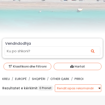
Vendndodhja
Klasifikoni dhe Filtroni
Hartat
KREU
EUROPË
SHQIPËRI
OTHER QARK
PRROI
Rezultatet e kërkimit
0 Pronat