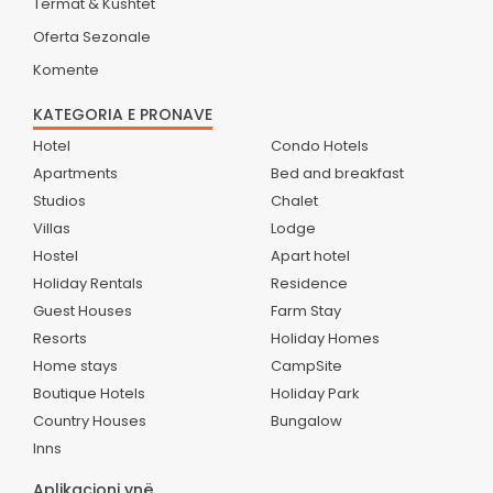
Termat & Kushtet
Oferta Sezonale
Komente
KATEGORIA E PRONAVE
Hotel
Condo Hotels
Apartments
Bed and breakfast
Studios
Chalet
Villas
Lodge
Hostel
Apart hotel
Holiday Rentals
Residence
Guest Houses
Farm Stay
Resorts
Holiday Homes
Home stays
CampSite
Boutique Hotels
Holiday Park
Country Houses
Bungalow
Inns
Aplikacioni ynë