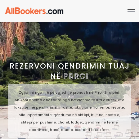
REZERVONI QËNDRIMIN TUAJ
NË
PRROI
Zgjidhni nga një përzgjedhje pronash në Prroi, Shqipëri.
Shikoni dhoma dhe tarifa nga hotelet më të lira deri tek ato
luksoze me përshkrime, imazhe, lokacione, komente, resorte,
vila, apartamente, qëndrime në shtëpi, bujtina, hostele,
shtepi per pushime, chalet, lodget, qëndrim në fermë,
aparthotel, hanë, studio, bed and breakfast.