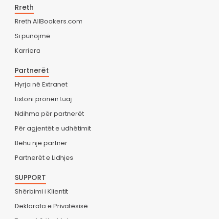
Rreth
Rreth AllBookers.com
Si punojmë
Karriera
Partnerët
Hyrja në Extranet
Listoni pronën tuaj
Ndihma për partnerët
Për agjentët e udhëtimit
Bëhu një partner
Partnerët e Lidhjes
SUPPORT
Shërbimi i Klientit
Deklarata e Privatësisë