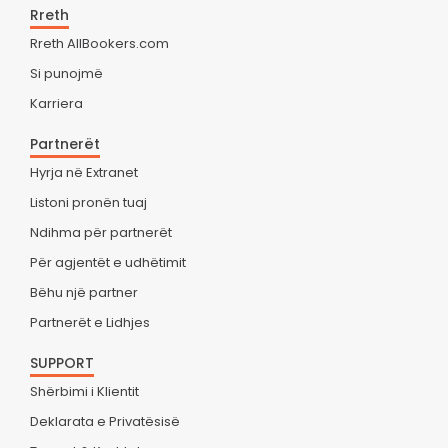
Rreth
Rreth AllBookers.com
Si punojmë
Karriera
Partnerët
Hyrja në Extranet
Listoni pronën tuaj
Ndihma për partnerët
Për agjentët e udhëtimit
Bëhu një partner
Partnerët e Lidhjes
SUPPORT
Shërbimi i Klientit
Deklarata e Privatësisë