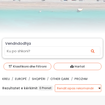
Vendndodhja
Klasifikoni dhe Filtroni
Hartat
KREU
EUROPË
SHQIPËRI
OTHER QARK
PROZHM
Rezultatet e kërkimit
0 Pronat