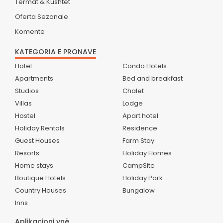
Termat & Kushtet
Oferta Sezonale
Komente
KATEGORIA E PRONAVE
Hotel
Condo Hotels
Apartments
Bed and breakfast
Studios
Chalet
Villas
Lodge
Hostel
Apart hotel
Holiday Rentals
Residence
Guest Houses
Farm Stay
Resorts
Holiday Homes
Home stays
CampSite
Boutique Hotels
Holiday Park
Country Houses
Bungalow
Inns
Aplikacioni ynë