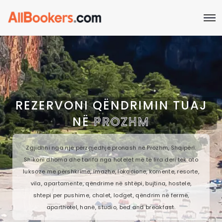
REZERVONI QËNDRIMIN TUAJ
NË
PROZHM
Zgjidhni nga një përzgjedhje pronash në Prozhm, Shqipëri.
Shikoni dhoma dhe tarifa nga hotelet më të lira deri tek ato
luksoze me përshkrime, imazhe, lokacione, komente, resorte,
vila, apartamente, qëndrime në shtëpi, bujtina, hostele,
shtepi per pushime, chalet, lodget, qëndrim në fermë,
aparthotel, hanë, studio, bed and breakfast.