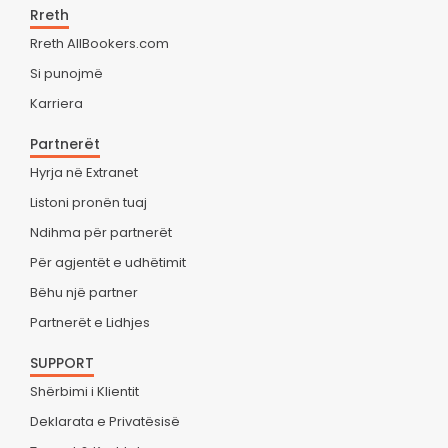
Rreth
Rreth AllBookers.com
Si punojmë
Karriera
Partnerët
Hyrja në Extranet
Listoni pronën tuaj
Ndihma për partnerët
Për agjentët e udhëtimit
Bëhu një partner
Partnerët e Lidhjes
SUPPORT
Shërbimi i Klientit
Deklarata e Privatësisë