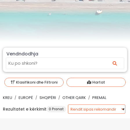
Vendndodhja
Klasifikoni dhe Filtroni
Hartat
KREU
EUROPË
SHQIPËRI
OTHER QARK
PREMAL
Rezultatet e kërkimit
0 Pronat