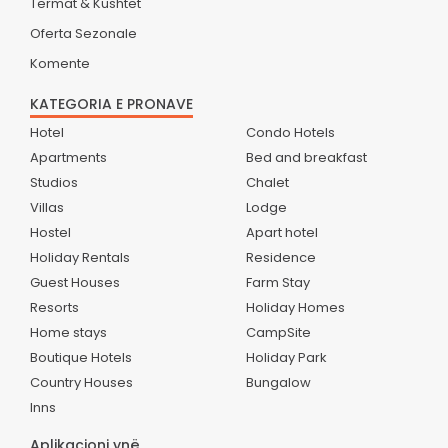
Termat & Kushtet
Oferta Sezonale
Komente
KATEGORIA E PRONAVE
Hotel
Condo Hotels
Apartments
Bed and breakfast
Studios
Chalet
Villas
Lodge
Hostel
Apart hotel
Holiday Rentals
Residence
Guest Houses
Farm Stay
Resorts
Holiday Homes
Home stays
CampSite
Boutique Hotels
Holiday Park
Country Houses
Bungalow
Inns
Aplikacioni ynë