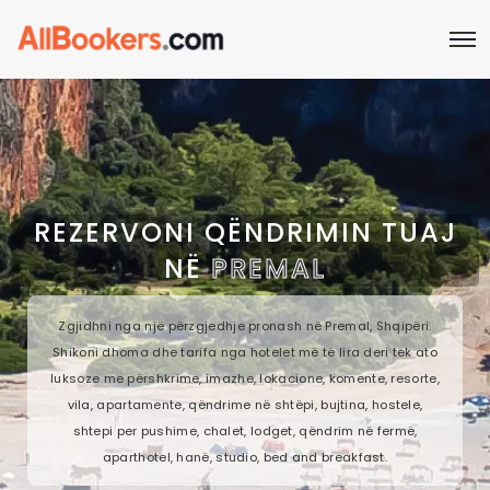
REZERVONI QËNDRIMIN TUAJ
NË
PREMAL
Zgjidhni nga një përzgjedhje pronash në Premal, Shqipëri.
Shikoni dhoma dhe tarifa nga hotelet më të lira deri tek ato
luksoze me përshkrime, imazhe, lokacione, komente, resorte,
vila, apartamente, qëndrime në shtëpi, bujtina, hostele,
shtepi per pushime, chalet, lodget, qëndrim në fermë,
aparthotel, hanë, studio, bed and breakfast.