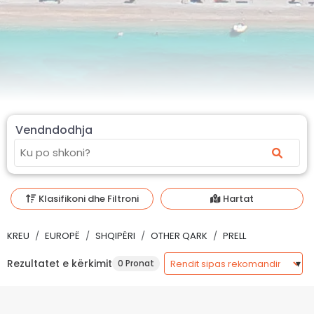
Vendndodhja
Klasifikoni dhe Filtroni
Hartat
KREU
EUROPË
SHQIPËRI
OTHER QARK
PRELL
Rezultatet e kërkimit
0 Pronat