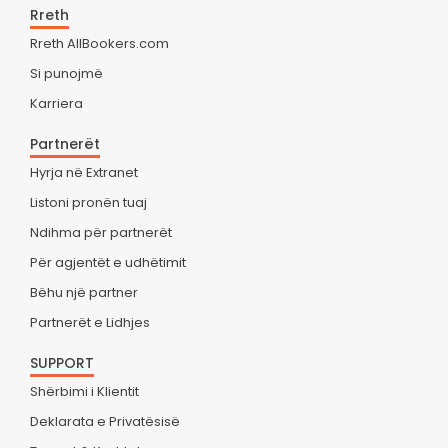
Rreth
Rreth AllBookers.com
Si punojmë
Karriera
Partnerët
Hyrja në Extranet
Listoni pronën tuaj
Ndihma për partnerët
Për agjentët e udhëtimit
Bëhu një partner
Partnerët e Lidhjes
SUPPORT
Shërbimi i Klientit
Deklarata e Privatësisë