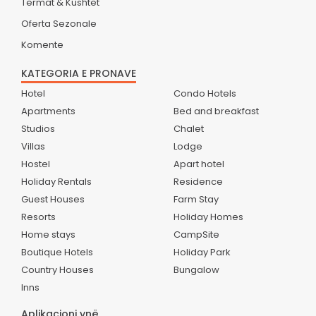
Termat & Kushtet
Oferta Sezonale
Komente
KATEGORIA E PRONAVE
Hotel
Condo Hotels
Apartments
Bed and breakfast
Studios
Chalet
Villas
Lodge
Hostel
Apart hotel
Holiday Rentals
Residence
Guest Houses
Farm Stay
Resorts
Holiday Homes
Home stays
CampSite
Boutique Hotels
Holiday Park
Country Houses
Bungalow
Inns
Aplikacioni ynë