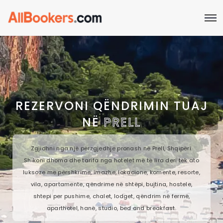
REZERVONI QËNDRIMIN TUAJ
NË
PRELL
Zgjidhni nga një përzgjedhje pronash në Prell, Shqipëri.
Shikoni dhoma dhe tarifa nga hotelet më të lira deri tek ato
luksoze me përshkrime, imazhe, lokacione, komente, resorte,
vila, apartamente, qëndrime në shtëpi, bujtina, hostele,
shtepi per pushime, chalet, lodget, qëndrim në fermë,
aparthotel, hanë, studio, bed and breakfast.