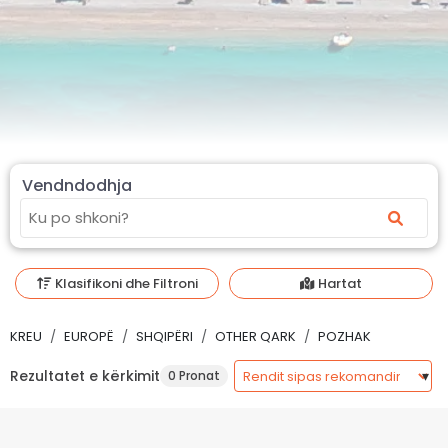
Vendndodhja
Klasifikoni dhe Filtroni
Hartat
KREU
EUROPË
SHQIPËRI
OTHER QARK
POZHAK
Rezultatet e kërkimit
0 Pronat