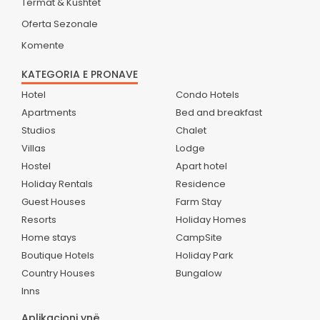
Termat & Kushtet
Oferta Sezonale
Komente
KATEGORIA E PRONAVE
Hotel
Condo Hotels
Apartments
Bed and breakfast
Studios
Chalet
Villas
Lodge
Hostel
Apart hotel
Holiday Rentals
Residence
Guest Houses
Farm Stay
Resorts
Holiday Homes
Home stays
CampSite
Boutique Hotels
Holiday Park
Country Houses
Bungalow
Inns
Aplikacioni ynë