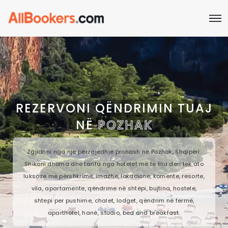
REZERVONI QËNDRIMIN TUAJ
NË
POZHAK
Zgjidhni nga një përzgjedhje pronash në Pozhak, Shqipëri.
Shikoni dhoma dhe tarifa nga hotelet më të lira deri tek ato
luksoze me përshkrime, imazhe, lokacione, komente, resorte,
vila, apartamente, qëndrime në shtëpi, bujtina, hostele,
shtepi per pushime, chalet, lodget, qëndrim në fermë,
aparthotel, hanë, studio, bed and breakfast.