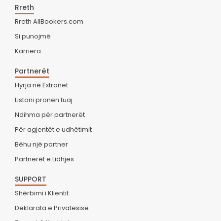
Rreth
Rreth AllBookers.com
Si punojmë
Karriera
Partnerët
Hyrja në Extranet
Listoni pronën tuaj
Ndihma për partnerët
Për agjentët e udhëtimit
Bëhu një partner
Partnerët e Lidhjes
SUPPORT
Shërbimi i Klientit
Deklarata e Privatësisë