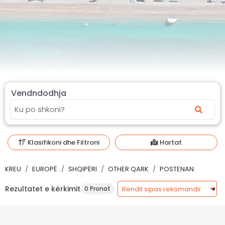
Vendndodhja
Klasifikoni dhe Filtroni
Hartat
KREU
EUROPË
SHQIPËRI
OTHER QARK
POSTENAN
Rezultatet e kërkimit
0 Pronat