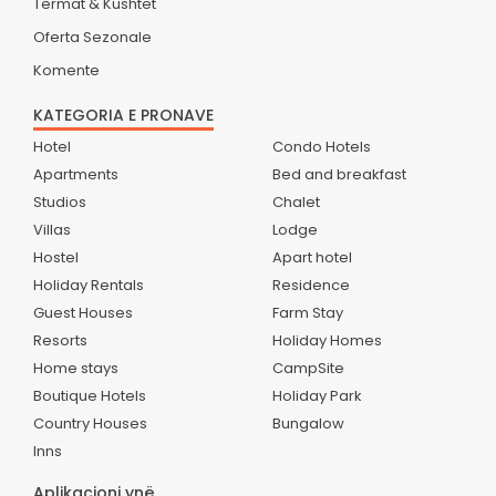
Termat & Kushtet
Oferta Sezonale
Komente
KATEGORIA E PRONAVE
Hotel
Condo Hotels
Apartments
Bed and breakfast
Studios
Chalet
Villas
Lodge
Hostel
Apart hotel
Holiday Rentals
Residence
Guest Houses
Farm Stay
Resorts
Holiday Homes
Home stays
CampSite
Boutique Hotels
Holiday Park
Country Houses
Bungalow
Inns
Aplikacioni ynë