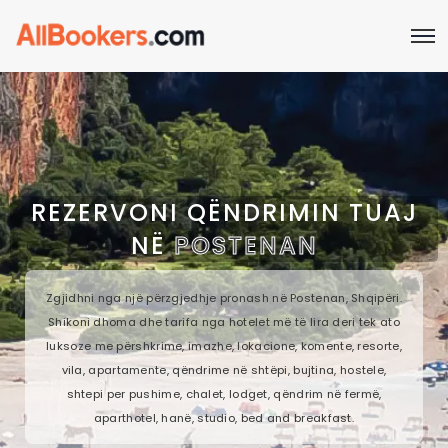
REZERVONI QËNDRIMIN TUAJ
NË
POSTENAN
Zgjidhni nga një përzgjedhje pronash në Postenan, Shqipëri.
Shikoni dhoma dhe tarifa nga hotelet më të lira deri tek ato
luksoze me përshkrime, imazhe, lokacione, komente, resorte,
vila, apartamente, qëndrime në shtëpi, bujtina, hostele,
shtepi per pushime, chalet, lodget, qëndrim në fermë,
aparthotel, hanë, studio, bed and breakfast.