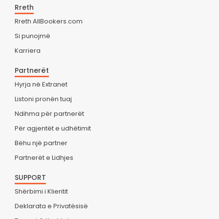
Rreth
Rreth AllBookers.com
Si punojmë
Karriera
Partnerët
Hyrja në Extranet
Listoni pronën tuaj
Ndihma për partnerët
Për agjentët e udhëtimit
Bëhu një partner
Partnerët e Lidhjes
SUPPORT
Shërbimi i Klientit
Deklarata e Privatësisë