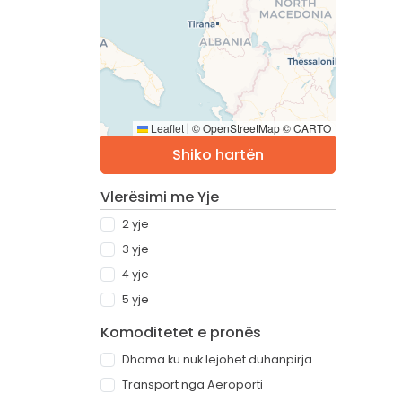
Leaflet
© OpenStreetMap © CARTO
|
Shiko hartën
Vlerësimi me Yje
2 yje
3 yje
4 yje
5 yje
Komoditetet e pronës
Dhoma ku nuk lejohet duhanpirja
Transport nga Aeroporti