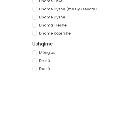
Dhomë Teke
Dhomë Dyshe (me Dy Krevatë)
Dhomë Dyshe
Dhoma Treshe
Dhomë Katërshe
Ushqime
Mëngjes
Drekë
Darkë
All-inclusive
Rreth
Partnerët