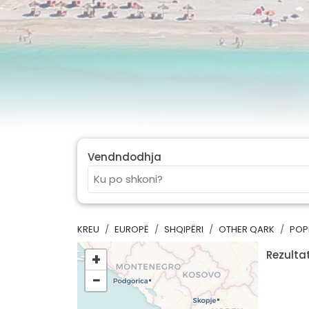
Vendndodhja
KREU
EUROPË
SHQIPËRI
OTHER QARK
POP
Rezultat
+
−