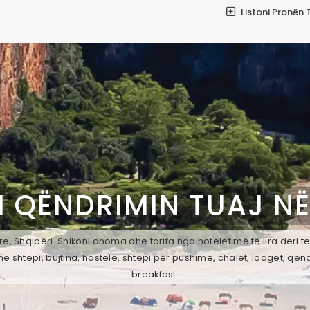
Listoni Pronën 
I QËNDRIMIN TUAJ N
, Shqipëri. Shikoni dhoma dhe tarifa nga hotelet më të lira deri t
ë shtëpi, bujtina, hostele, shtepi per pushime, chalet, lodget, qën
breakfast.