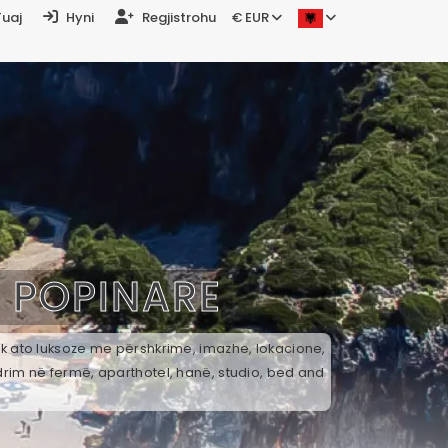
Tuaj
Hyni
Regjistrohu
€ EUR
Ë
POPINARE
ek ato luksoze me përshkrime, imazhe, lokacione,
drim në fermë, aparthotel, hanë, studio, bed and