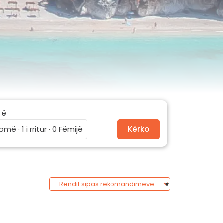
rë
omë · 1 i rritur · 0 Fëmijë
Kërko