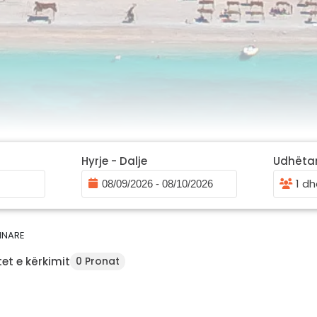
Hyrje - Dalje
Udhëta
1 dh
INARE
et e kërkimit
0 Pronat