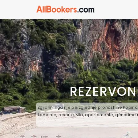
REZERVON
Zgjidhni nga një përzgjedhje pronash në Popinare
komente, resorte, vila, apartamente, qëndrime n