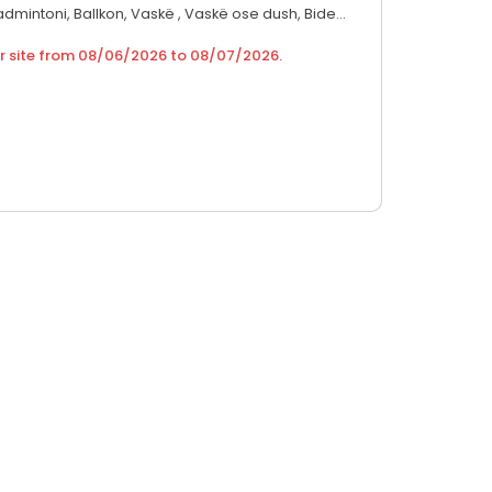
badmintoni,
Ballkon,
Vaskë ,
Vaskë ose dush,
Bide...
r site from
08/06/2026
to
08/07/2026
.