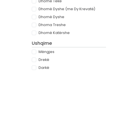
Dhomë Teke
Dhomë Dyshe (me Dy Krevatë)
Dhomë Dyshe
Dhoma Treshe
Dhomë Katërshe
Ushqime
Mëngjes
Drekë
Darkë
All-inclusive
Rreth
Partnerët