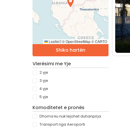
Leaflet
© OpenStreetMap © CARTO
|
Shiko hartën
Vlerësimi me Yje
2 yje
3 yje
4 yje
5 yje
Komoditetet e pronës
Dhoma ku nuk lejohet duhanpirja
Transport nga Aeroporti