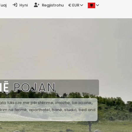
Tuaj
Hyni
Regjistrohu
€ EUR
NË
POJAN
k ato luksoze me përshkrime, imazhe, lokacione,
drim në fermë, aparthotel, hanë, studio, bed and