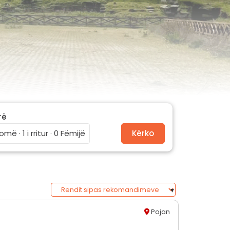
rë
omë · 1 i rritur · 0 Fëmijë
Kërko
Pojan