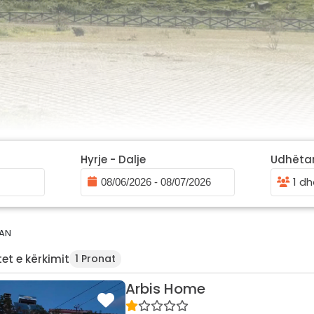
Hyrje - Dalje
Udhëta
1 dh
AN
et e kërkimit
1 Pronat
Arbis Home