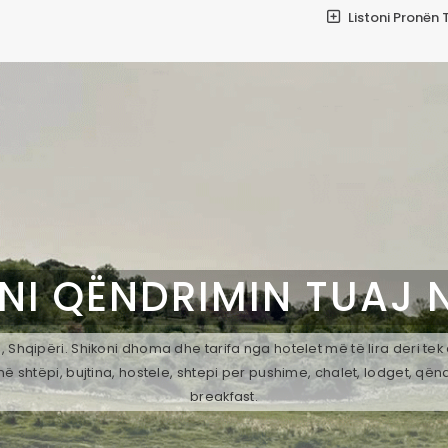
Listoni Pronën 
NI QËNDRIMIN TUAJ 
 Shqipëri. Shikoni dhoma dhe tarifa nga hotelet më të lira deri te
ë shtëpi, bujtina, hostele, shtepi per pushime, chalet, lodget, qën
breakfast.