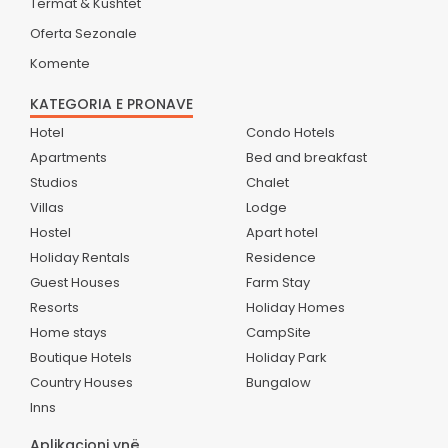
Termat & Kushtet
Oferta Sezonale
Komente
KATEGORIA E PRONAVE
Hotel
Condo Hotels
Apartments
Bed and breakfast
Studios
Chalet
Villas
Lodge
Hostel
Apart hotel
Holiday Rentals
Residence
Guest Houses
Farm Stay
Resorts
Holiday Homes
Home stays
CampSite
Boutique Hotels
Holiday Park
Country Houses
Bungalow
Inns
Aplikacioni ynë