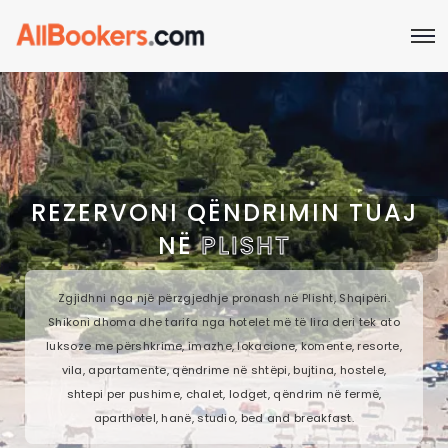
REZERVONI QËNDRIMIN TUAJ
NË
PLISHT
Zgjidhni nga një përzgjedhje pronash në Plisht, Shqipëri.
Shikoni dhoma dhe tarifa nga hotelet më të lira deri tek ato
luksoze me përshkrime, imazhe, lokacione, komente, resorte,
vila, apartamente, qëndrime në shtëpi, bujtina, hostele,
shtepi per pushime, chalet, lodget, qëndrim në fermë,
aparthotel, hanë, studio, bed and breakfast.