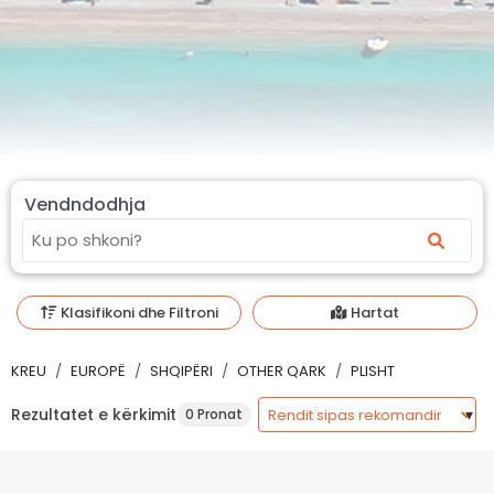
Vendndodhja
Klasifikoni dhe Filtroni
Hartat
KREU
EUROPË
SHQIPËRI
OTHER QARK
PLISHT
Rezultatet e kërkimit
0 Pronat