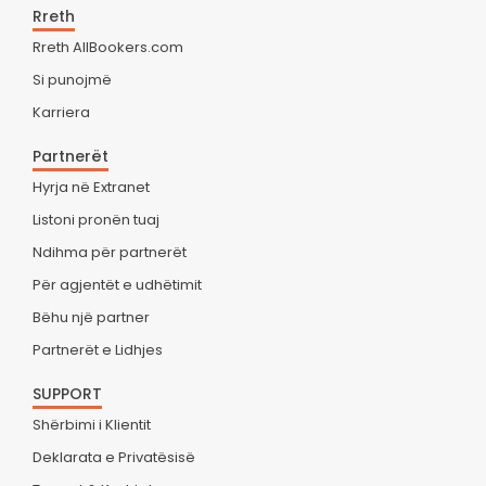
Rreth
Rreth AllBookers.com
Si punojmë
Karriera
Partnerët
Hyrja në Extranet
Listoni pronën tuaj
Ndihma për partnerët
Për agjentët e udhëtimit
Bëhu një partner
Partnerët e Lidhjes
SUPPORT
Shërbimi i Klientit
Deklarata e Privatësisë