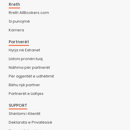
Rreth
Rreth AllBookers.com
Si punojmë
Karriera
Partnerët
Hyrja në Extranet
Listoni pronën tuaj
Ndihma për partnerët
Për agjentët e udhëtimit
Bëhu një partner
Partnerët e Lidhjes
SUPPORT
Shërbimi i Klientit
Deklarata e Privatësisë