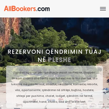
REZERVONI QËNDRIMIN TUAJ
NË
PLESHE
Zgjidhni nga një përzgjedhje pronash në Pleshe, Shqipëri.
Shikoni dhoma dhe tarifa nga hotelet më të lira deri tek ato
luksoze me përshkrime, imazhe, lokacione, komente, resorte,
vila, apartamente, qëndrime në shtëpi, bujtina, hostele,
shtepi per pushime, chalet, lodget, qëndrim në fermë,
aparthotel, hanë, studio, bed and breakfast.