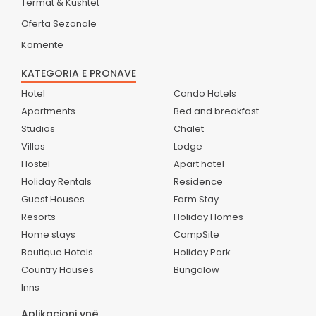
Termat & Kushtet
Oferta Sezonale
Komente
KATEGORIA E PRONAVE
Hotel
Condo Hotels
Apartments
Bed and breakfast
Studios
Chalet
Villas
Lodge
Hostel
Apart hotel
Holiday Rentals
Residence
Guest Houses
Farm Stay
Resorts
Holiday Homes
Home stays
CampSite
Boutique Hotels
Holiday Park
Country Houses
Bungalow
Inns
Aplikacioni ynë