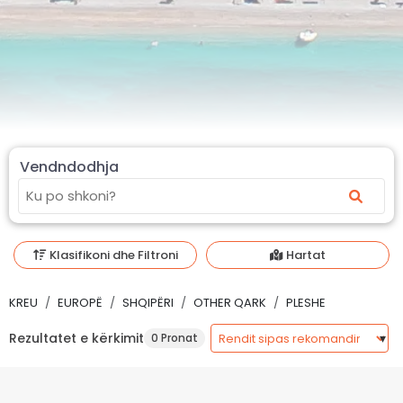
Vendndodhja
Klasifikoni dhe Filtroni
Hartat
KREU
EUROPË
SHQIPËRI
OTHER QARK
PLESHE
Rezultatet e kërkimit
0 Pronat