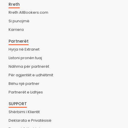
Rreth
Rreth AllBookers.com
Si punojmë
Karriera
Partnerët
Hyrja në Extranet
Listoni pronën tuaj
Ndihma për partnerët
Për agjentët e udhëtimit
Bëhu një partner
Partnerët e Lidhjes
SUPPORT
Shërbimi i Klientit
Deklarata e Privatësisë