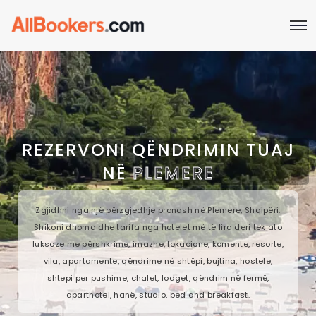
REZERVONI QËNDRIMIN TUAJ
NË
PLEMERE
Zgjidhni nga një përzgjedhje pronash në Plemere, Shqipëri.
Shikoni dhoma dhe tarifa nga hotelet më të lira deri tek ato
luksoze me përshkrime, imazhe, lokacione, komente, resorte,
vila, apartamente, qëndrime në shtëpi, bujtina, hostele,
shtepi per pushime, chalet, lodget, qëndrim në fermë,
aparthotel, hanë, studio, bed and breakfast.