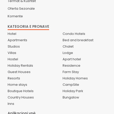
Termat & Kushtet
Oferta Sezonale
Komente
KATEGORIA E PRONAVE
Hotel
Condo Hotels
Apartments
Bed and breakfast
Studios
Chalet
Villas
Lodge
Hostel
Apart hotel
Holiday Rentals
Residence
Guest Houses
Farm Stay
Resorts
Holiday Homes
Home stays
CampSite
Boutique Hotels
Holiday Park
Country Houses
Bungalow
Inns
Aplikacioni ynë