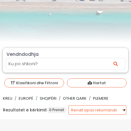
Vendndodhja
Klasifikoni dhe Filtroni
Hartat
KREU
EUROPË
SHQIPËRI
OTHER QARK
PLEMERE
Rezultatet e kërkimit
0 Pronat