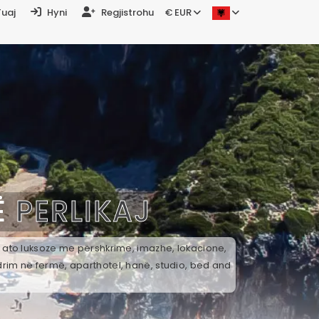
Tuaj
Hyni
Regjistrohu
€ EUR
Ë
PERLIKAJ
ek ato luksoze me përshkrime, imazhe, lokacione,
drim në fermë, aparthotel, hanë, studio, bed and