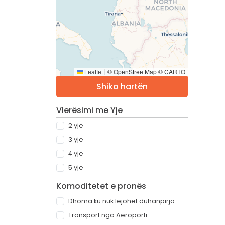
Leaflet
© OpenStreetMap © CARTO
|
Shiko hartën
Vlerësimi me Yje
2 yje
3 yje
4 yje
5 yje
Komoditetet e pronës
Dhoma ku nuk lejohet duhanpirja
Transport nga Aeroporti