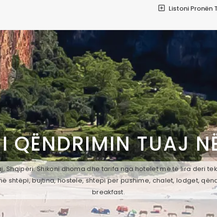
Listoni Pronën 
I QËNDRIMIN TUAJ N
j, Shqipëri. Shikoni dhoma dhe tarifa nga hotelet më të lira deri t
ë shtëpi, bujtina, hostele, shtepi per pushime, chalet, lodget, qën
breakfast.