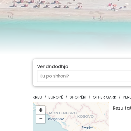
Vendndodhja
KREU
EUROPË
SHQIPËRI
OTHER QARK
PERL
Rezultat
+
−