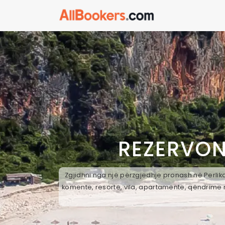
REZERVON
Zgjidhni nga një përzgjedhje pronash në Perlika
komente, resorte, vila, apartamente, qëndrime n