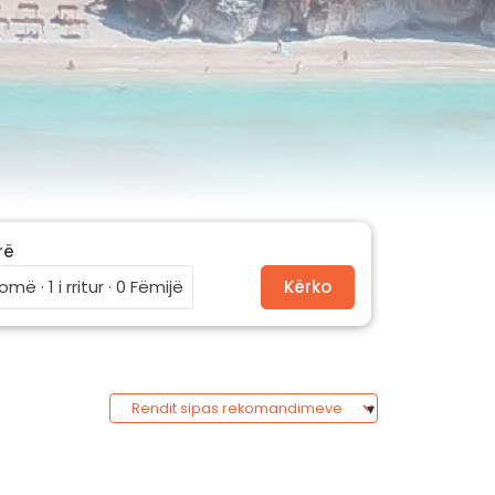
rë
omë · 1 i rritur · 0 Fëmijë
Kërko