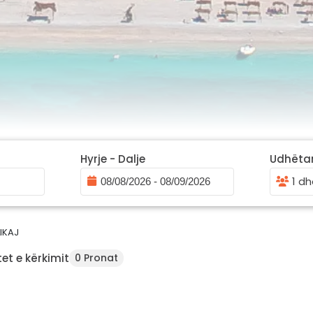
Hyrje - Dalje
Udhëta
1 dh
IKAJ
et e kërkimit
0 Pronat