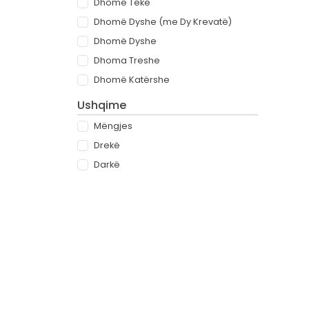
Dhomë Teke
Dhomë Dyshe (me Dy Krevatë)
Dhomë Dyshe
Dhoma Treshe
Dhomë Katërshe
Ushqime
Mëngjes
Drekë
Darkë
All-inclusive
Rreth
Partnerët