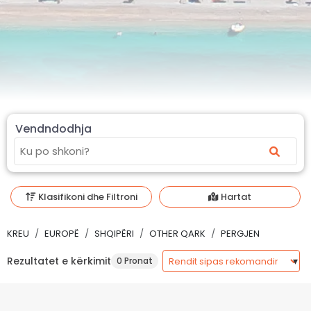
Vendndodhja
Klasifikoni dhe Filtroni
Hartat
KREU
EUROPË
SHQIPËRI
OTHER QARK
PERGJEN
Rezultatet e kërkimit
0 Pronat