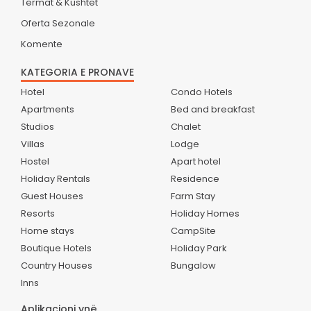
Termat & Kushtet
Oferta Sezonale
Komente
KATEGORIA E PRONAVE
Hotel
Condo Hotels
Apartments
Bed and breakfast
Studios
Chalet
Villas
Lodge
Hostel
Apart hotel
Holiday Rentals
Residence
Guest Houses
Farm Stay
Resorts
Holiday Homes
Home stays
CampSite
Boutique Hotels
Holiday Park
Country Houses
Bungalow
Inns
Aplikacioni ynë