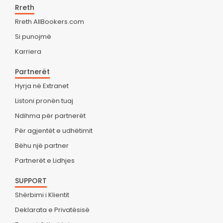
Rreth
Rreth AllBookers.com
Si punojmë
Karriera
Partnerët
Hyrja në Extranet
Listoni pronën tuaj
Ndihma për partnerët
Për agjentët e udhëtimit
Bëhu një partner
Partnerët e Lidhjes
SUPPORT
Shërbimi i Klientit
Deklarata e Privatësisë