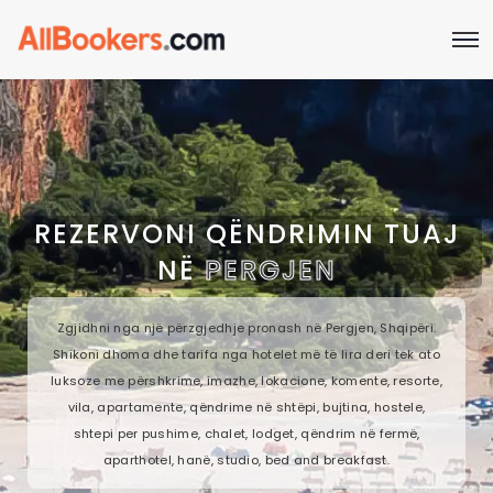
REZERVONI QËNDRIMIN TUAJ
NË
PERGJEN
Zgjidhni nga një përzgjedhje pronash në Pergjen, Shqipëri.
Shikoni dhoma dhe tarifa nga hotelet më të lira deri tek ato
luksoze me përshkrime, imazhe, lokacione, komente, resorte,
vila, apartamente, qëndrime në shtëpi, bujtina, hostele,
shtepi per pushime, chalet, lodget, qëndrim në fermë,
aparthotel, hanë, studio, bed and breakfast.