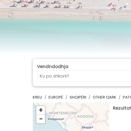
Vendndodhja
KREU
EUROPË
SHQIPËRI
OTHER QARK
PAT
Rezultat
+
−