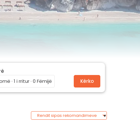
rë
omë · 1 i rritur · 0 Fëmijë
Kërko