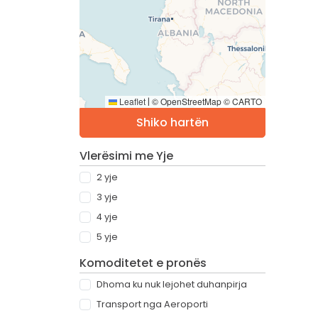
Leaflet
© OpenStreetMap © CARTO
|
Shiko hartën
Vlerësimi me Yje
2 yje
3 yje
4 yje
5 yje
Komoditetet e pronës
Dhoma ku nuk lejohet duhanpirja
Transport nga Aeroporti