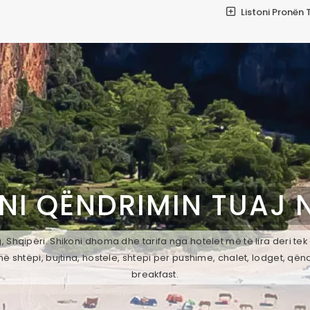
Listoni Pronën 
NI QËNDRIMIN TUAJ 
 Shqipëri. Shikoni dhoma dhe tarifa nga hotelet më të lira deri te
ë shtëpi, bujtina, hostele, shtepi per pushime, chalet, lodget, qën
breakfast.