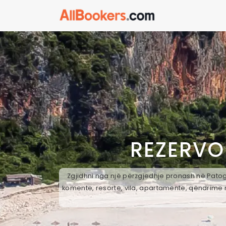
REZERVO
Zgjidhni nga një përzgjedhje pronash në Patog,
komente, resorte, vila, apartamente, qëndrime n