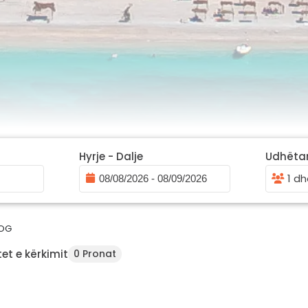
Hyrje - Dalje
Udhëta
1 dh
OG
et e kërkimit
0 Pronat