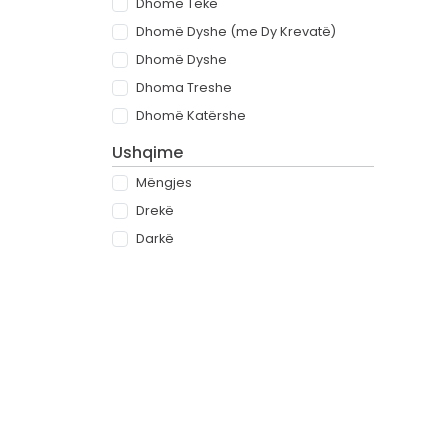
Dhomë Teke
Dhomë Dyshe (me Dy Krevatë)
Dhomë Dyshe
Dhoma Treshe
Dhomë Katërshe
Ushqime
Mëngjes
Drekë
Darkë
All-inclusive
Rreth
Partnerët