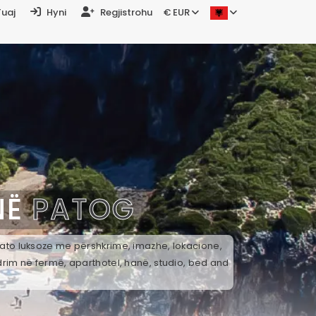
Tuaj
Hyni
Regjistrohu
€ EUR
NË
PATOG
k ato luksoze me përshkrime, imazhe, lokacione,
drim në fermë, aparthotel, hanë, studio, bed and