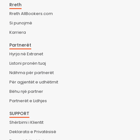
Rreth
Rreth AllBookers.com
Si punojmë
Karriera
Partnerët
Hyrja në Extranet
Listoni pronën tuaj
Ndihma për partnerët
Për agjentët e udhëtimit
Bëhu një partner
Partnerët e Lidhjes
SUPPORT
Shërbimi i Klientit
Deklarata e Privatësisë