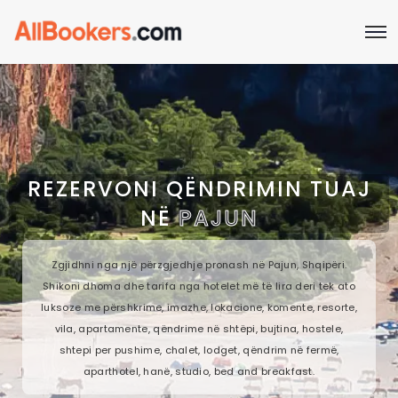
REZERVONI QËNDRIMIN TUAJ
NË
PAJUN
Zgjidhni nga një përzgjedhje pronash në Pajun, Shqipëri.
Shikoni dhoma dhe tarifa nga hotelet më të lira deri tek ato
luksoze me përshkrime, imazhe, lokacione, komente, resorte,
vila, apartamente, qëndrime në shtëpi, bujtina, hostele,
shtepi per pushime, chalet, lodget, qëndrim në fermë,
aparthotel, hanë, studio, bed and breakfast.