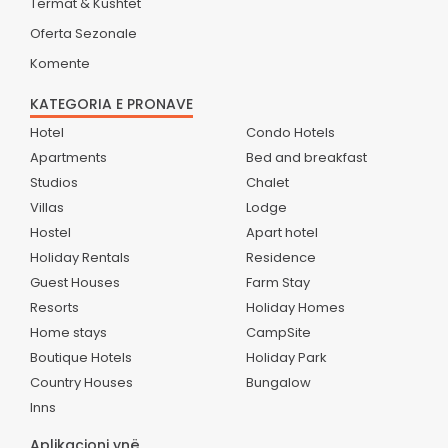
Termat & Kushtet
Oferta Sezonale
Komente
KATEGORIA E PRONAVE
Hotel
Condo Hotels
Apartments
Bed and breakfast
Studios
Chalet
Villas
Lodge
Hostel
Apart hotel
Holiday Rentals
Residence
Guest Houses
Farm Stay
Resorts
Holiday Homes
Home stays
CampSite
Boutique Hotels
Holiday Park
Country Houses
Bungalow
Inns
Aplikacioni ynë