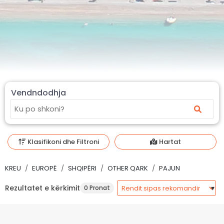
Vendndodhja
Klasifikoni dhe Filtroni
Hartat
KREU
EUROPË
SHQIPËRI
OTHER QARK
PAJUN
Rezultatet e kërkimit
0 Pronat