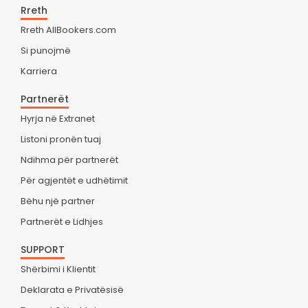
Rreth
Rreth AllBookers.com
Si punojmë
Karriera
Partnerët
Hyrja në Extranet
Listoni pronën tuaj
Ndihma për partnerët
Për agjentët e udhëtimit
Bëhu një partner
Partnerët e Lidhjes
SUPPORT
Shërbimi i Klientit
Deklarata e Privatësisë