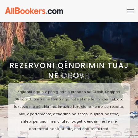
REZERVONI QËNDRIMIN TUAJ
NË
OROSH
Zgjidhni nga një përzgjedhje pronash në Orosh, Shqipëri.
Shikoni dhoma dhe tarifa nga hotelet më të lira deri tek ato
luksoze me përshkrime, imazhe, lokacione, komente, resorte,
vila, apartamente, qëndrime në shtëpi, bujtina, hostele,
shtepi per pushime, chalet, lodget, qëndrim në fermë,
aparthotel, hanë, studio, bed and breakfast.