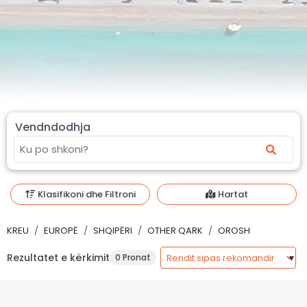
Vendndodhja
Klasifikoni dhe Filtroni
Hartat
KREU
EUROPË
SHQIPËRI
OTHER QARK
OROSH
Rezultatet e kërkimit
0 Pronat