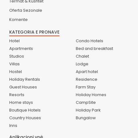
Termat & Kushtet
Oferta Sezonale
Komente
KATEGORIA E PRONAVE
Hotel
Condo Hotels
Apartments
Bed and breakfast
Studios
Chalet
Villas
Lodge
Hostel
Apart hotel
Holiday Rentals
Residence
Guest Houses
Farm Stay
Resorts
Holiday Homes
Home stays
CampSite
Boutique Hotels
Holiday Park
Country Houses
Bungalow
Inns
Aplikacioni ynë