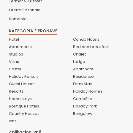
Termat & Kushtet
Oferta Sezonale
Komente
KATEGORIA E PRONAVE
Hotel
Condo Hotels
Apartments
Bed and breakfast
Studios
Chalet
Villas
Lodge
Hostel
Apart hotel
Holiday Rentals
Residence
Guest Houses
Farm Stay
Resorts
Holiday Homes
Home stays
CampSite
Boutique Hotels
Holiday Park
Country Houses
Bungalow
Inns
Aplikacioni ynë