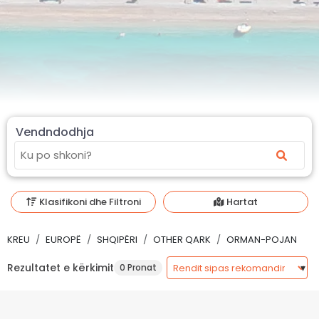
Vendndodhja
Klasifikoni dhe Filtroni
Hartat
KREU
EUROPË
SHQIPËRI
OTHER QARK
ORMAN-POJAN
Rezultatet e kërkimit
0 Pronat