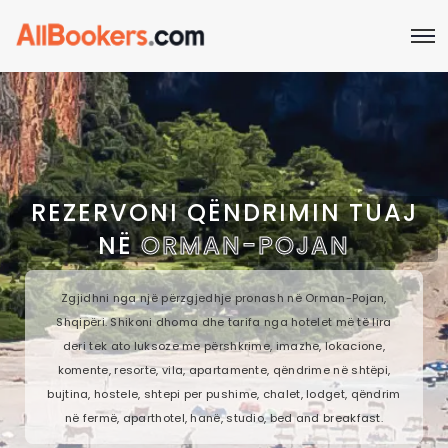
REZERVONI QËNDRIMIN TUAJ
NË
ORMAN-POJAN
Zgjidhni nga një përzgjedhje pronash në Orman-Pojan,
Shqipëri. Shikoni dhoma dhe tarifa nga hotelet më të lira
deri tek ato luksoze me përshkrime, imazhe, lokacione,
komente, resorte, vila, apartamente, qëndrime në shtëpi,
bujtina, hostele, shtepi per pushime, chalet, lodget, qëndrim
në fermë, aparthotel, hanë, studio, bed and breakfast.