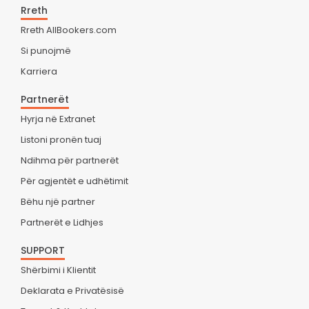
Rreth
Rreth AllBookers.com
Si punojmë
Karriera
Partnerët
Hyrja në Extranet
Listoni pronën tuaj
Ndihma për partnerët
Për agjentët e udhëtimit
Bëhu një partner
Partnerët e Lidhjes
SUPPORT
Shërbimi i Klientit
Deklarata e Privatësisë