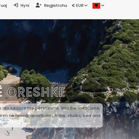
Tuaj
Hyni
Regjistrohu
€ EUR
Ë
ORESHKE
ek ato luksoze me përshkrime, imazhe, lokacione,
drim në fermë, aparthotel, hanë, studio, bed and