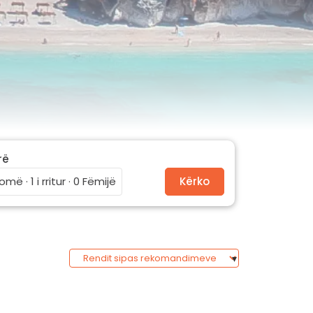
rë
omë · 1 i rritur · 0 Fëmijë
Kërko