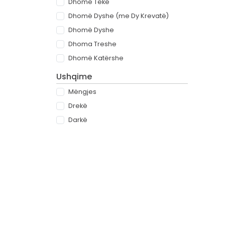
Dhomë Teke
Dhomë Dyshe (me Dy Krevatë)
Dhomë Dyshe
Dhoma Treshe
Dhomë Katërshe
Ushqime
Mëngjes
Drekë
Darkë
All-inclusive
Rreth
Partnerët