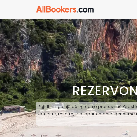
REZERVON
Zgjidhni nga një përzgjedhje pronash në Oreshke
komente, resorte, vila, apartamente, qëndrime n