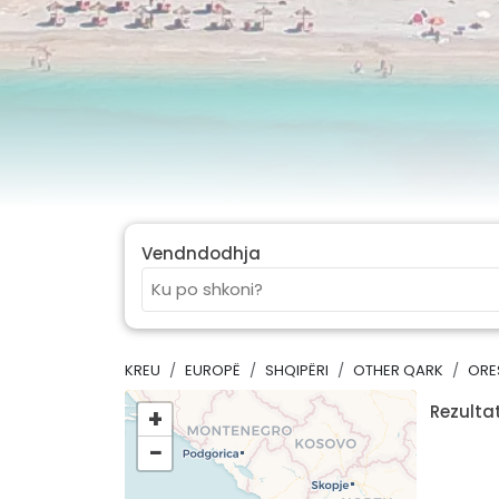
Vendndodhja
KREU
EUROPË
SHQIPËRI
OTHER QARK
ORE
Rezultat
+
−