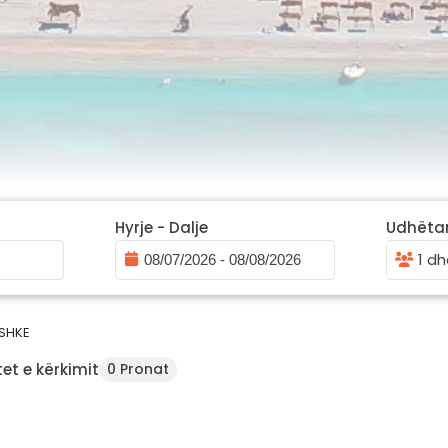
Hyrje - Dalje
Udhëta
1 dh
SHKE
et e kërkimit
0 Pronat