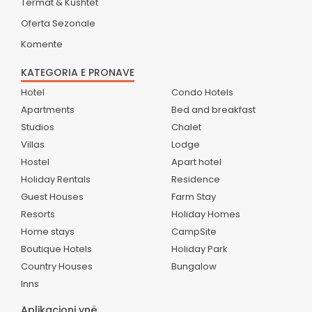
Termat & Kushtet
Oferta Sezonale
Komente
KATEGORIA E PRONAVE
Hotel
Condo Hotels
Apartments
Bed and breakfast
Studios
Chalet
Villas
Lodge
Hostel
Apart hotel
Holiday Rentals
Residence
Guest Houses
Farm Stay
Resorts
Holiday Homes
Home stays
CampSite
Boutique Hotels
Holiday Park
Country Houses
Bungalow
Inns
Aplikacioni ynë