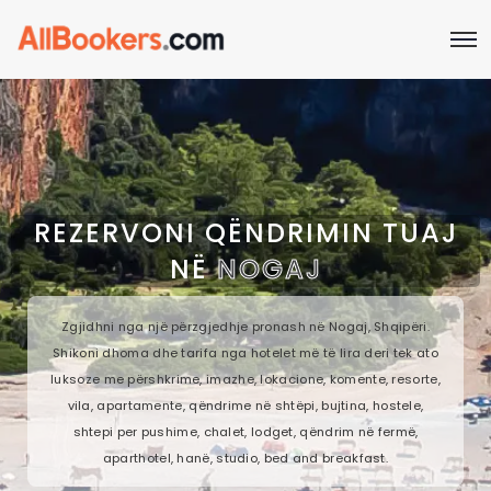
REZERVONI QËNDRIMIN TUAJ
NË
NOGAJ
Zgjidhni nga një përzgjedhje pronash në Nogaj, Shqipëri.
Shikoni dhoma dhe tarifa nga hotelet më të lira deri tek ato
luksoze me përshkrime, imazhe, lokacione, komente, resorte,
vila, apartamente, qëndrime në shtëpi, bujtina, hostele,
shtepi per pushime, chalet, lodget, qëndrim në fermë,
aparthotel, hanë, studio, bed and breakfast.