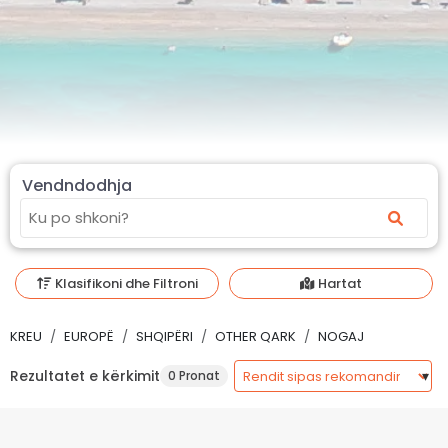
Vendndodhja
Klasifikoni dhe Filtroni
Hartat
KREU
EUROPË
SHQIPËRI
OTHER QARK
NOGAJ
Rezultatet e kërkimit
0 Pronat