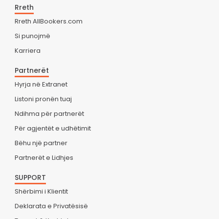
Rreth
Rreth AllBookers.com
Si punojmë
Karriera
Partnerët
Hyrja në Extranet
Listoni pronën tuaj
Ndihma për partnerët
Për agjentët e udhëtimit
Bëhu një partner
Partnerët e Lidhjes
SUPPORT
Shërbimi i Klientit
Deklarata e Privatësisë