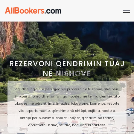
REZERVONI QËNDRIMIN TUAJ
NË
NISHOVE
Zgjidhni nga një përzgjedhje pronash në Nishove, Shqipëri.
Shikoni dhoma dhe tarifa nga hotelet më të lira deri tek ato
luksoze me përshkrime, imazhe, lokacione, komente, resorte,
vila, apartamente, qëndrime në shtëpi, bujtina, hostele,
shtepi per pushime, chalet, lodget, qëndrim në fermë,
aparthotel, hanë, studio, bed and breakfast.