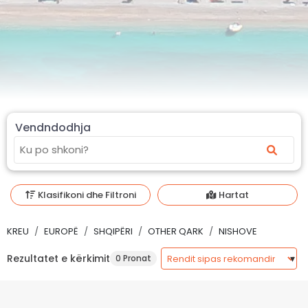
Vendndodhja
Klasifikoni dhe Filtroni
Hartat
KREU
EUROPË
SHQIPËRI
OTHER QARK
NISHOVE
Rezultatet e kërkimit
0 Pronat