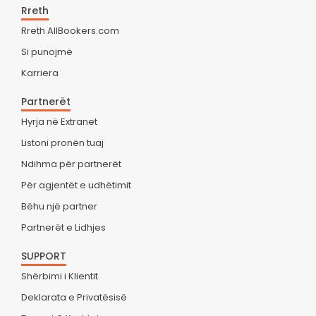
Rreth
Rreth AllBookers.com
Si punojmë
Karriera
Partnerët
Hyrja në Extranet
Listoni pronën tuaj
Ndihma për partnerët
Për agjentët e udhëtimit
Bëhu një partner
Partnerët e Lidhjes
SUPPORT
Shërbimi i Klientit
Deklarata e Privatësisë