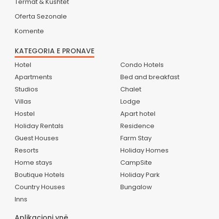
Termat & Kushtet
Oferta Sezonale
Komente
KATEGORIA E PRONAVE
Hotel
Condo Hotels
Apartments
Bed and breakfast
Studios
Chalet
Villas
Lodge
Hostel
Apart hotel
Holiday Rentals
Residence
Guest Houses
Farm Stay
Resorts
Holiday Homes
Home stays
CampSite
Boutique Hotels
Holiday Park
Country Houses
Bungalow
Inns
Aplikacioni ynë