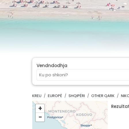
Vendndodhja
KREU
EUROPË
SHQIPËRI
OTHER QARK
NIK
Rezultat
+
−