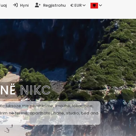
Tuaj
Hyni
Regjistrohu
€ EUR
 NË
NIKC
 ato luksoze me përshkrime, imazhe, lokacione,
drim në fermë, aparthotel, hanë, studio, bed and