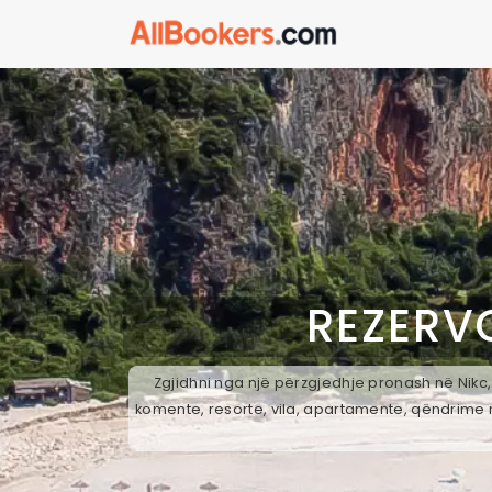
REZERV
Zgjidhni nga një përzgjedhje pronash në Nikc,
komente, resorte, vila, apartamente, qëndrime n