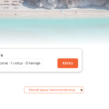
rë
omë · 1 i rritur · 0 Fëmijë
Kërko