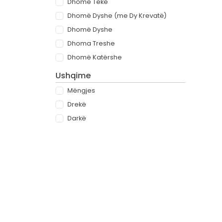
Dhomë Teke
Dhomë Dyshe (me Dy Krevatë)
Dhomë Dyshe
Dhoma Treshe
Dhomë Katërshe
Ushqime
Mëngjes
Drekë
Darkë
All-inclusive
Rreth
Partnerët