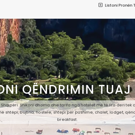
Listoni Pronën 
ONI QËNDRIMIN TUAJ
 Shqipëri. Shikoni dhoma dhe tarifa nga hotelet më të lira deri tek
ë shtëpi, bujtina, hostele, shtepi per pushime, chalet, lodget, qën
breakfast.