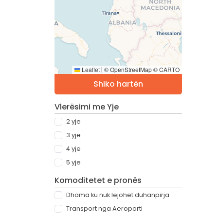
Leaflet
© OpenStreetMap © CARTO
|
Shiko hartën
Vlerësimi me Yje
2 yje
3 yje
4 yje
5 yje
Komoditetet e pronës
Dhoma ku nuk lejohet duhanpirja
Transport nga Aeroporti