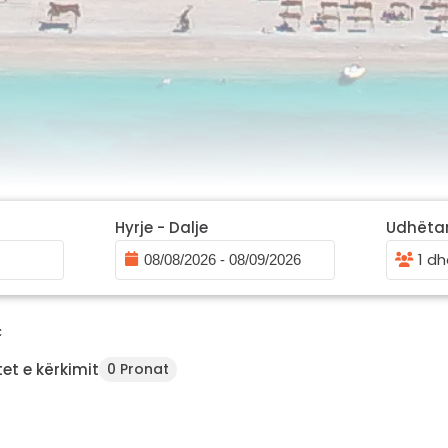
Hyrje - Dalje
Udhëta
1 dh
C
et e kërkimit
0 Pronat