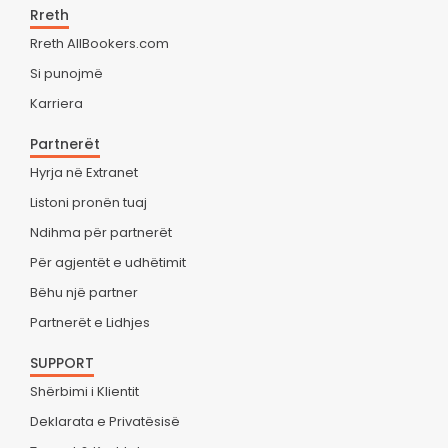
Rreth
Rreth AllBookers.com
Si punojmë
Karriera
Partnerët
Hyrja në Extranet
Listoni pronën tuaj
Ndihma për partnerët
Për agjentët e udhëtimit
Bëhu një partner
Partnerët e Lidhjes
SUPPORT
Shërbimi i Klientit
Deklarata e Privatësisë