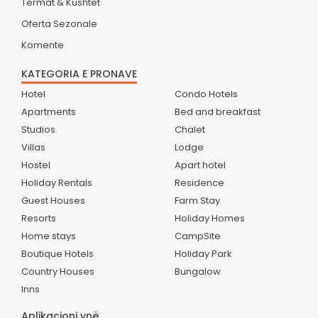
Termat & Kushtet
Oferta Sezonale
Komente
KATEGORIA E PRONAVE
Hotel
Condo Hotels
Apartments
Bed and breakfast
Studios
Chalet
Villas
Lodge
Hostel
Apart hotel
Holiday Rentals
Residence
Guest Houses
Farm Stay
Resorts
Holiday Homes
Home stays
CampSite
Boutique Hotels
Holiday Park
Country Houses
Bungalow
Inns
Aplikacioni ynë