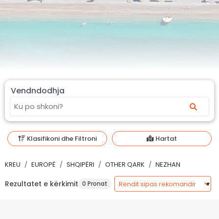
Vendndodhja
Klasifikoni dhe Filtroni
Hartat
KREU
EUROPË
SHQIPËRI
OTHER QARK
NEZHAN
Rezultatet e kërkimit
0 Pronat