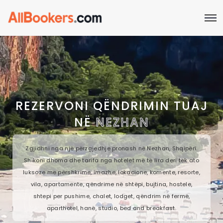
REZERVONI QËNDRIMIN TUAJ
NË
NEZHAN
Zgjidhni nga një përzgjedhje pronash në Nezhan, Shqipëri.
Shikoni dhoma dhe tarifa nga hotelet më të lira deri tek ato
luksoze me përshkrime, imazhe, lokacione, komente, resorte,
vila, apartamente, qëndrime në shtëpi, bujtina, hostele,
shtepi per pushime, chalet, lodget, qëndrim në fermë,
aparthotel, hanë, studio, bed and breakfast.