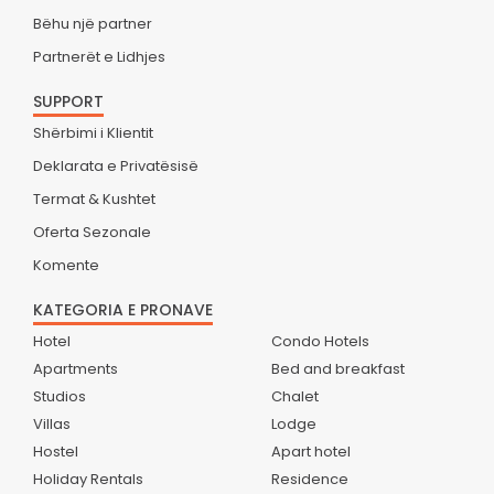
Bëhu një partner
Partnerët e Lidhjes
SUPPORT
Shërbimi i Klientit
Deklarata e Privatësisë
Termat & Kushtet
Oferta Sezonale
Komente
KATEGORIA E PRONAVE
Hotel
Condo Hotels
Apartments
Bed and breakfast
Studios
Chalet
Villas
Lodge
Hostel
Apart hotel
Holiday Rentals
Residence