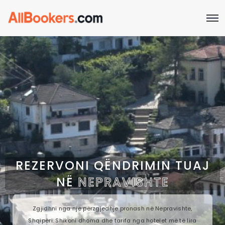
REZERVONI QËNDRIMIN TUAJ
NË
NEPRAVISHTE
Zgjidhni nga një përzgjedhje pronash në Nepravishte,
Shqipëri. Shikoni dhoma dhe tarifa nga hotelet më të lira