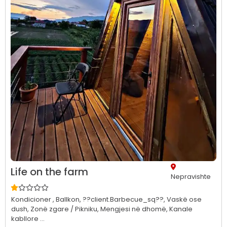
Life on the farm
Nepravishte
Kondicioner ,
Ballkon,
??client.Barbecue_sq??,
Vaskë ose
dush,
Zonë zgare / Pikniku,
Mengjesi në dhomë,
Kanale
kabllore ...