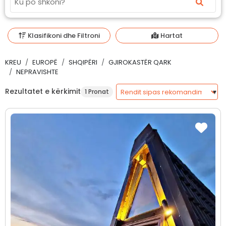
Klasifikoni dhe Filtroni
Hartat
KREU
EUROPË
SHQIPËRI
GJIROKASTËR QARK
NEPRAVISHTE
Rezultatet e kërkimit
1 Pronat