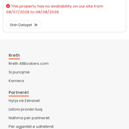
This property has no availability on our site from
08/07/2026
to
08/08/2026
.
Shih Detajet
Rreth
Rreth AllBookers.com
Si punojmë
Karriera
Partnerët
Hyrja në Extranet
Listoni pronën tuaj
Ndihma për partnerët
Për agjentët e udhëtimit