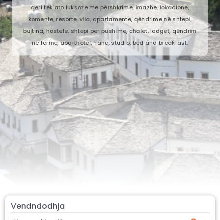
deri tek ato luksoze me përshkrime, imazhe, lokacione,
komente, resorte, vila, apartamente, qëndrime në shtëpi,
bujtina, hostele, shtepi per pushime, chalet, lodget, qëndrim
në fermë, aparthotel, hanë, studio, bed and breakfast.
Vendndodhja