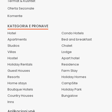
Termat & Kushtet
Oferta Sezonale
Komente
KATEGORIA E PRONAVE
Hotel
Condo Hotels
Apartments
Bed and breakfast
Studios
Chalet
Villas
Lodge
Hostel
Apart hotel
Holiday Rentals
Residence
Guest Houses
Farm Stay
Resorts
Holiday Homes
Home stays
CampSite
Boutique Hotels
Holiday Park
Country Houses
Bungalow
Inns
Aplikacioni ynë