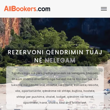
REZERVONI QËNDRIMIN TUAJ
NË
NELEGAM
Zgjidhni nga një përzgjedhje pronash në Nelegam, Shqipëri.
Shikoni dhoma dhe tarifa nga hotelet më të lira deri tek ato
luksoze me përshkrime, imazhe, lokacione, komente, resorte,
vila, apartamente, qëndrime në shtëpi, bujtina, hostele,
shtepi per pushime, chalet, lodget, qëndrim në fermë,
aparthotel, hanë, studio, bed and breakfast.