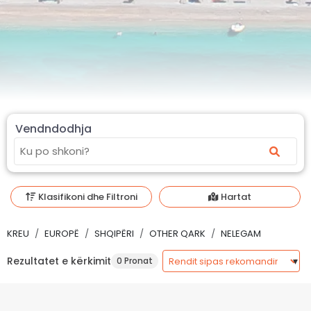
Vendndodhja
Klasifikoni dhe Filtroni
Hartat
KREU
EUROPË
SHQIPËRI
OTHER QARK
NELEGAM
Rezultatet e kërkimit
0 Pronat