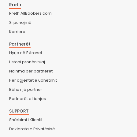
Rreth
Rreth AllBookers.com
Si punojmë
Karriera
Partnerët
Hyrja në Extranet
Listoni pronën tuaj
Ndihma për partnerët
Për agjentët e udhëtimit
Bëhu një partner
Partnerët e Lidhjes
SUPPORT
Shërbimi i Klientit
Deklarata e Privatësisë