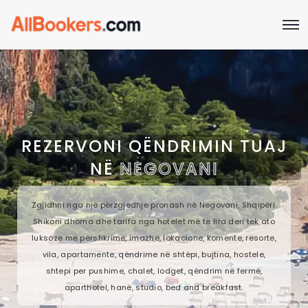
REZERVONI QËNDRIMIN TUAJ
NË
NEGOVANI
Zgjidhni nga një përzgjedhje pronash në Negovani, Shqipëri.
Shikoni dhoma dhe tarifa nga hotelet më të lira deri tek ato
luksoze me përshkrime, imazhe, lokacione, komente, resorte,
vila, apartamente, qëndrime në shtëpi, bujtina, hostele,
shtepi per pushime, chalet, lodget, qëndrim në fermë,
aparthotel, hanë, studio, bed and breakfast.