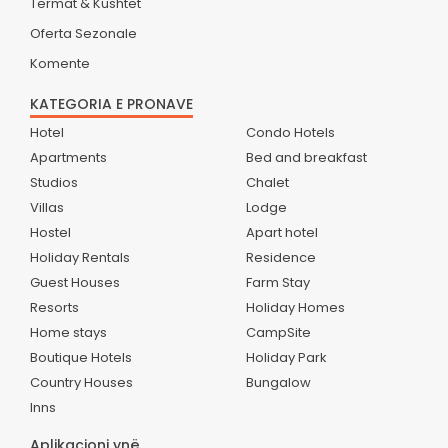
Termat & Kushtet
Oferta Sezonale
Komente
KATEGORIA E PRONAVE
Hotel
Condo Hotels
Apartments
Bed and breakfast
Studios
Chalet
Villas
Lodge
Hostel
Apart hotel
Holiday Rentals
Residence
Guest Houses
Farm Stay
Resorts
Holiday Homes
Home stays
CampSite
Boutique Hotels
Holiday Park
Country Houses
Bungalow
Inns
Aplikacioni ynë