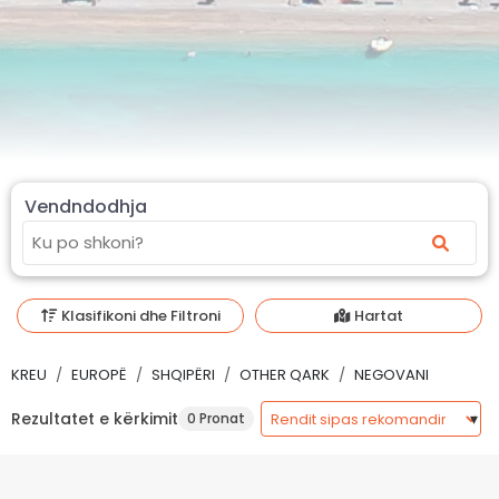
Vendndodhja
Klasifikoni dhe Filtroni
Hartat
KREU
EUROPË
SHQIPËRI
OTHER QARK
NEGOVANI
Rezultatet e kërkimit
0 Pronat