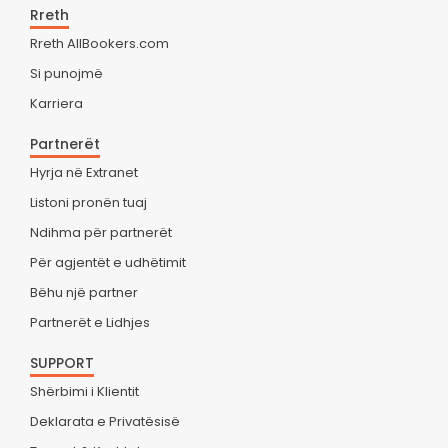
Rreth
Rreth AllBookers.com
Si punojmë
Karriera
Partnerët
Hyrja në Extranet
Listoni pronën tuaj
Ndihma për partnerët
Për agjentët e udhëtimit
Bëhu një partner
Partnerët e Lidhjes
SUPPORT
Shërbimi i Klientit
Deklarata e Privatësisë