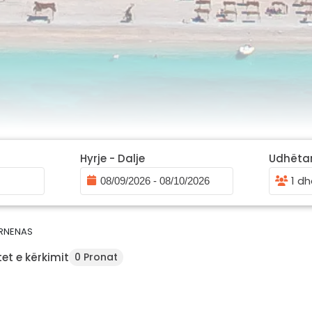
Hyrje - Dalje
Udhëta
1 dh
RNENAS
et e kërkimit
0 Pronat