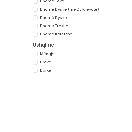
Dhomë Teke
Dhomë Dyshe (me Dy Krevatë)
Dhomë Dyshe
Dhoma Treshe
Dhomë Katërshe
Ushqime
Mëngjes
Drekë
Darkë
All-inclusive
Rreth
Partnerët