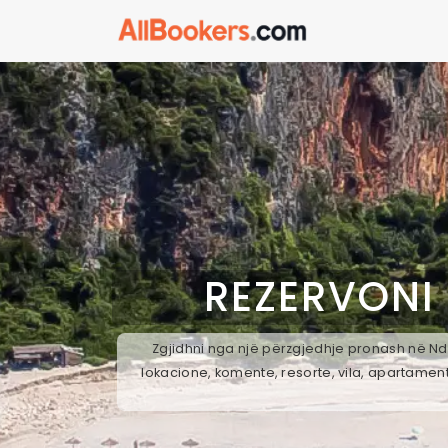
REZERVONI
Zgjidhni nga një përzgjedhje pronash në Nde
lokacione, komente, resorte, vila, apartament