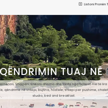
Listoni Pronën 
 QËNDRIMIN TUAJ NË
rnenas, Shqipëri. Shikoni dhoma dhe tarifa nga hotelet më të lira
e, qëndrime në shtëpi, bujtina, hostele, shtepi per pushime, chale
studio, bed and breakfast.