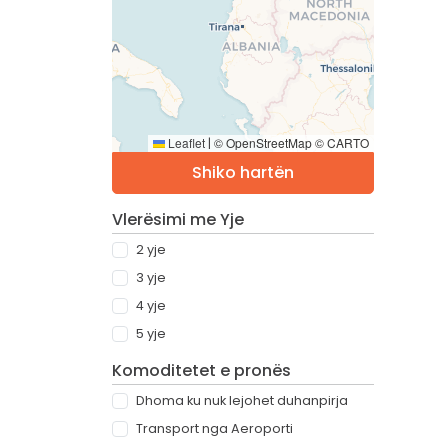
Leaflet
© OpenStreetMap © CARTO
|
Shiko hartën
Vlerësimi me Yje
2 yje
3 yje
4 yje
5 yje
Komoditetet e pronës
Dhoma ku nuk lejohet duhanpirja
Transport nga Aeroporti