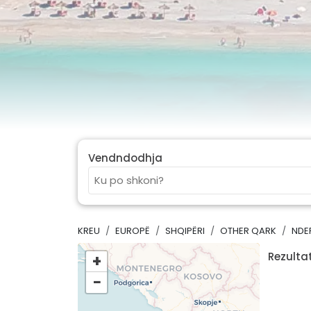
Vendndodhja
KREU
EUROPË
SHQIPËRI
OTHER QARK
NDE
Rezultat
+
−