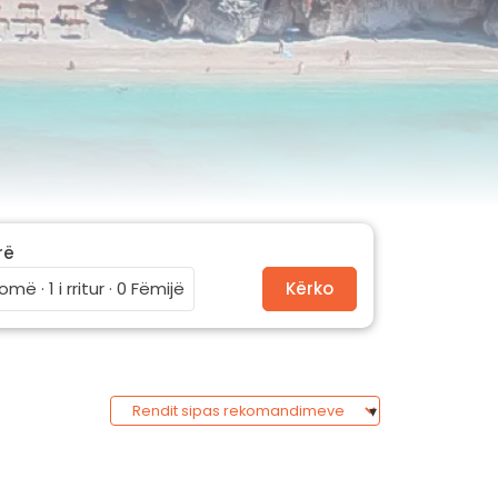
rë
omë · 1 i rritur · 0 Fëmijë
Kërko