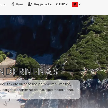
Tuaj
Hyni
Regjistrohu
€ EUR
NDERNENAS
 deri tek ato luksoze me përshkrime, imazhe,
t, lodget, qëndrim në fermë, aparthotel, hanë,