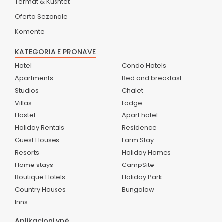
Termat & Kushtet
Oferta Sezonale
Komente
KATEGORIA E PRONAVE
Hotel
Condo Hotels
Apartments
Bed and breakfast
Studios
Chalet
Villas
Lodge
Hostel
Apart hotel
Holiday Rentals
Residence
Guest Houses
Farm Stay
Resorts
Holiday Homes
Home stays
CampSite
Boutique Hotels
Holiday Park
Country Houses
Bungalow
Inns
Aplikacioni ynë