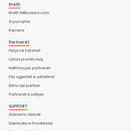
Rreth
Rreth AllBookers.com
Si punojmë
Karriera
Partnerët
Hyrja në Extranet
Listoni pronën tuaj
Ndihma për partnerët
Për agjentët e udhëtimit
Bëhu një partner
Partnerët e Lidhjes
SUPPORT
Shërbimi i Klientit
Deklarata e Privatësisë