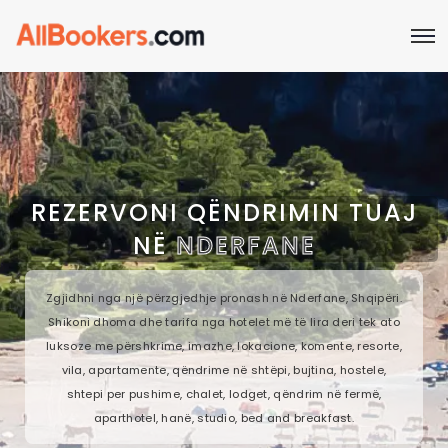
REZERVONI QËNDRIMIN TUAJ
NË
NDERFANE
Zgjidhni nga një përzgjedhje pronash në Nderfane, Shqipëri.
Shikoni dhoma dhe tarifa nga hotelet më të lira deri tek ato
luksoze me përshkrime, imazhe, lokacione, komente, resorte,
vila, apartamente, qëndrime në shtëpi, bujtina, hostele,
shtepi per pushime, chalet, lodget, qëndrim në fermë,
aparthotel, hanë, studio, bed and breakfast.