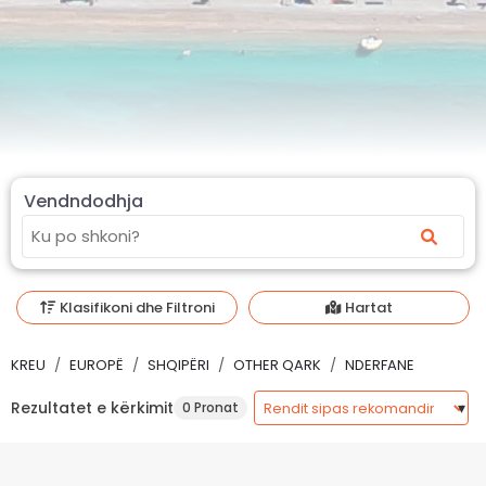
Vendndodhja
Klasifikoni dhe Filtroni
Hartat
KREU
EUROPË
SHQIPËRI
OTHER QARK
NDERFANE
Rezultatet e kërkimit
0 Pronat