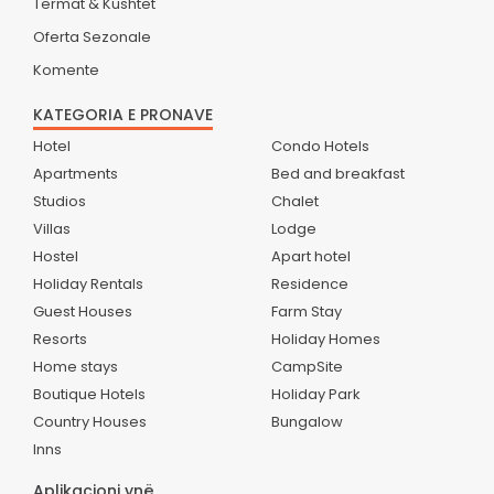
Termat & Kushtet
Oferta Sezonale
Komente
KATEGORIA E PRONAVE
Hotel
Condo Hotels
Apartments
Bed and breakfast
Studios
Chalet
Villas
Lodge
Hostel
Apart hotel
Holiday Rentals
Residence
Guest Houses
Farm Stay
Resorts
Holiday Homes
Home stays
CampSite
Boutique Hotels
Holiday Park
Country Houses
Bungalow
Inns
Aplikacioni ynë