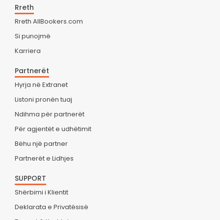
Rreth
Rreth AllBookers.com
Si punojmë
Karriera
Partnerët
Hyrja në Extranet
Listoni pronën tuaj
Ndihma për partnerët
Për agjentët e udhëtimit
Bëhu një partner
Partnerët e Lidhjes
SUPPORT
Shërbimi i Klientit
Deklarata e Privatësisë