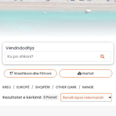
Vendndodhja
Klasifikoni dhe Filtroni
Hartat
KREU
EUROPË
SHQIPËRI
OTHER QARK
NANGE
Rezultatet e kërkimit
0 Pronat