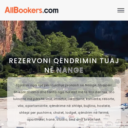
REZERVONI QËNDRIMIN TUAJ
NË
NANGE
Zgjidhni nga një përzgjedhje pronash në Nange, Shqipëri.
Shikoni dhoma dhe tarifa nga hotelet më të lira deri tek ato
luksoze me përshkrime, imazhe, lokacione, komente, resorte,
vila, apartamente, qëndrime në shtëpi, bujtina, hostele,
shtepi per pushime, chalet, lodget, qëndrim në fermë,
aparthotel, hanë, studio, bed and breakfast.