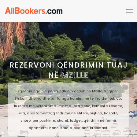
REZERVONI QËNDRIMIN TUAJ
NË
MZILLE
Zgjidhni nga një përzgjedhje pronash në Mzille, Shqipëri.
Shikoni dhoma dhe tarifa nga hotelet më të lira deri tek ato
luksoze me përshkrime, imazhe, lokacione, komente, resorte,
vila, apartamente, qëndrime në shtëpi, bujtina, hostele,
shtepi per pushime, chalet, lodget, qëndrim në fermë,
aparthotel, hanë, studio, bed and breakfast.