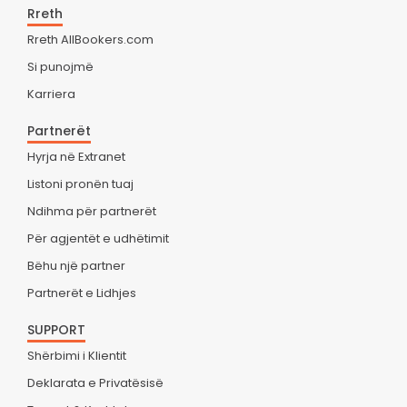
Rreth
Rreth AllBookers.com
Si punojmë
Karriera
Partnerët
Hyrja në Extranet
Listoni pronën tuaj
Ndihma për partnerët
Për agjentët e udhëtimit
Bëhu një partner
Partnerët e Lidhjes
SUPPORT
Shërbimi i Klientit
Deklarata e Privatësisë