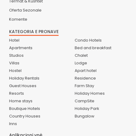
Termat & Kushtet
Oferta Sezonale
Komente
KATEGORIA E PRONAVE
Hotel
Condo Hotels
Apartments
Bed and breakfast
Studios
Chalet
Villas
Lodge
Hostel
Apart hotel
Holiday Rentals
Residence
Guest Houses
Farm Stay
Resorts
Holiday Homes
Home stays
CampSite
Boutique Hotels
Holiday Park
Country Houses
Bungalow
Inns
Aplikacioni ynë