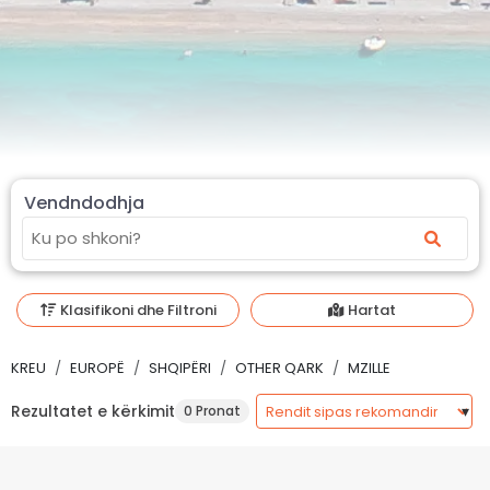
Vendndodhja
Klasifikoni dhe Filtroni
Hartat
KREU
EUROPË
SHQIPËRI
OTHER QARK
MZILLE
Rezultatet e kërkimit
0 Pronat