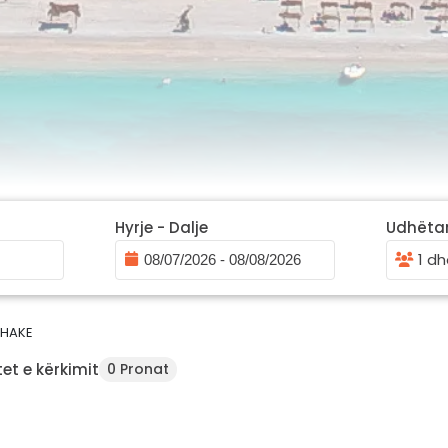
Hyrje - Dalje
Udhëta
1 dh
HAKE
et e kërkimit
0 Pronat