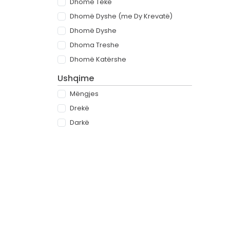
Dhomë Teke
Dhomë Dyshe (me Dy Krevatë)
Dhomë Dyshe
Dhoma Treshe
Dhomë Katërshe
Ushqime
Mëngjes
Drekë
Darkë
All-inclusive
Rreth
Partnerët