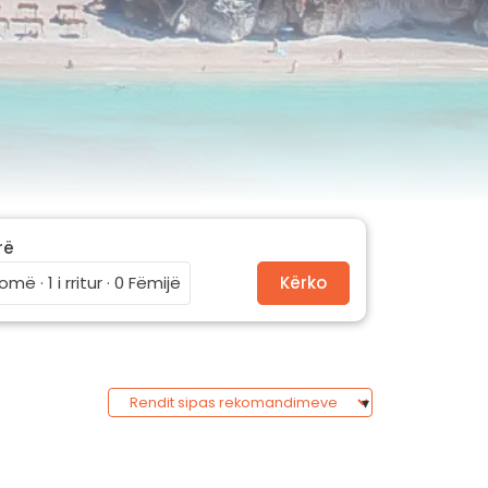
rë
omë · 1 i rritur · 0 Fëmijë
Kërko