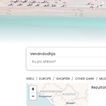
Vendndodhja
KREU
EUROPË
SHQIPËRI
OTHER QARK
MUZ
Rezultat
+
−