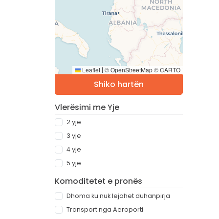
Leaflet
© OpenStreetMap © CARTO
|
Shiko hartën
Vlerësimi me Yje
2 yje
3 yje
4 yje
5 yje
Komoditetet e pronës
Dhoma ku nuk lejohet duhanpirja
Transport nga Aeroporti