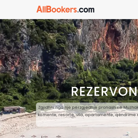
REZERVON
Zgjidhni nga një përzgjedhje pronash në Muzhake
komente, resorte, vila, apartamente, qëndrime n