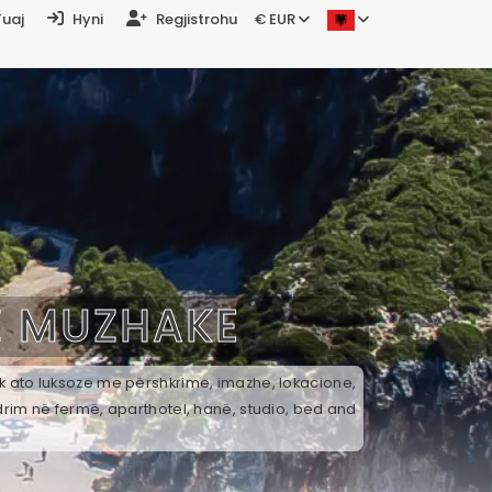
Tuaj
Hyni
Regjistrohu
€ EUR
Ë
MUZHAKE
ek ato luksoze me përshkrime, imazhe, lokacione,
drim në fermë, aparthotel, hanë, studio, bed and