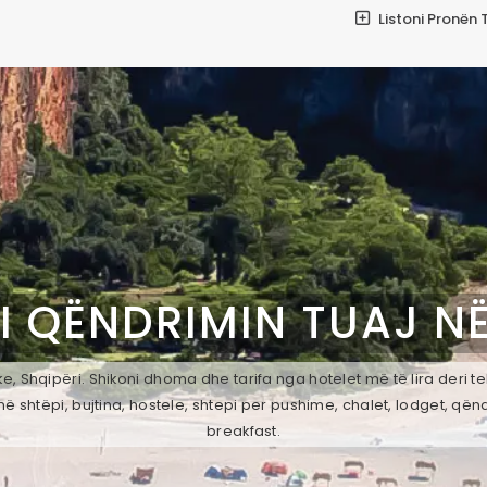
Listoni Pronën 
I QËNDRIMIN TUAJ N
, Shqipëri. Shikoni dhoma dhe tarifa nga hotelet më të lira deri t
ë shtëpi, bujtina, hostele, shtepi per pushime, chalet, lodget, qën
breakfast.