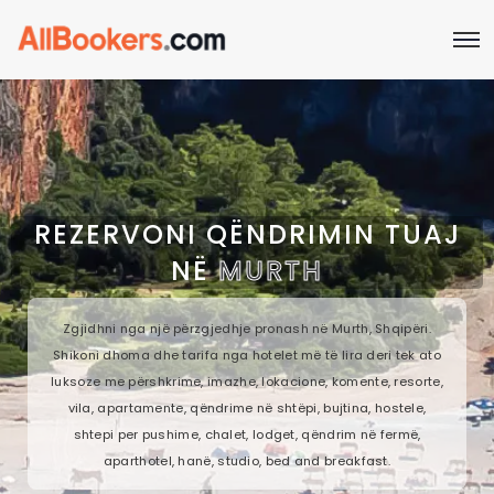
REZERVONI QËNDRIMIN TUAJ
NË
MURTH
Zgjidhni nga një përzgjedhje pronash në Murth, Shqipëri.
Shikoni dhoma dhe tarifa nga hotelet më të lira deri tek ato
luksoze me përshkrime, imazhe, lokacione, komente, resorte,
vila, apartamente, qëndrime në shtëpi, bujtina, hostele,
shtepi per pushime, chalet, lodget, qëndrim në fermë,
aparthotel, hanë, studio, bed and breakfast.