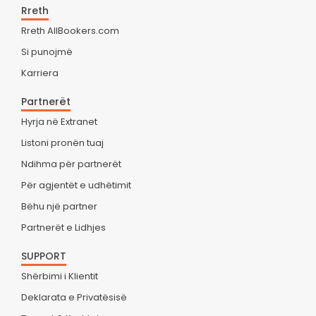
Rreth
Rreth AllBookers.com
Si punojmë
Karriera
Partnerët
Hyrja në Extranet
Listoni pronën tuaj
Ndihma për partnerët
Për agjentët e udhëtimit
Bëhu një partner
Partnerët e Lidhjes
SUPPORT
Shërbimi i Klientit
Deklarata e Privatësisë