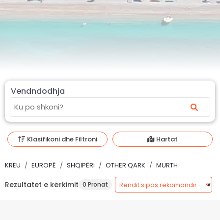
Vendndodhja
Klasifikoni dhe Filtroni
Hartat
KREU
EUROPË
SHQIPËRI
OTHER QARK
MURTH
Rezultatet e kërkimit
0 Pronat