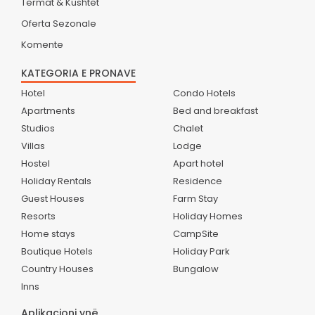
Termat & Kushtet
Oferta Sezonale
Komente
KATEGORIA E PRONAVE
Hotel
Condo Hotels
Apartments
Bed and breakfast
Studios
Chalet
Villas
Lodge
Hostel
Apart hotel
Holiday Rentals
Residence
Guest Houses
Farm Stay
Resorts
Holiday Homes
Home stays
CampSite
Boutique Hotels
Holiday Park
Country Houses
Bungalow
Inns
Aplikacioni ynë