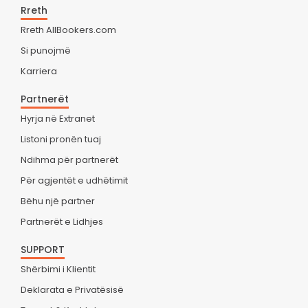
Rreth
Rreth AllBookers.com
Si punojmë
Karriera
Partnerët
Hyrja në Extranet
Listoni pronën tuaj
Ndihma për partnerët
Për agjentët e udhëtimit
Bëhu një partner
Partnerët e Lidhjes
SUPPORT
Shërbimi i Klientit
Deklarata e Privatësisë