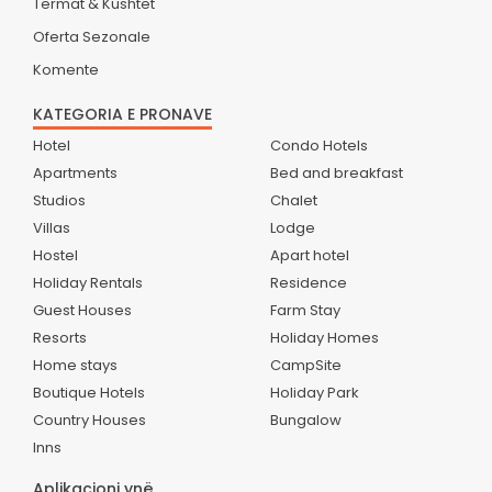
Termat & Kushtet
Oferta Sezonale
Komente
KATEGORIA E PRONAVE
Hotel
Condo Hotels
Apartments
Bed and breakfast
Studios
Chalet
Villas
Lodge
Hostel
Apart hotel
Holiday Rentals
Residence
Guest Houses
Farm Stay
Resorts
Holiday Homes
Home stays
CampSite
Boutique Hotels
Holiday Park
Country Houses
Bungalow
Inns
Aplikacioni ynë