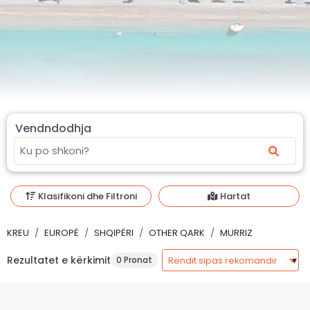
Vendndodhja
Klasifikoni dhe Filtroni
Hartat
KREU
EUROPË
SHQIPËRI
OTHER QARK
MURRIZ
Rezultatet e kërkimit
0 Pronat