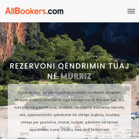
REZERVONI QËNDRIMIN TUAJ
NË
MURRIZ
Zgjidhni nga një përzgjedhje pronash në Murriz, Shqipëri.
Shikoni dhoma dhe tarifa nga hotelet më të lira deri tek ato
luksoze me përshkrime, imazhe, lokacione, komente, resorte,
vila, apartamente, qëndrime në shtëpi, bujtina, hostele,
shtepi per pushime, chalet, lodget, qëndrim në fermë,
aparthotel, hanë, studio, bed and breakfast.