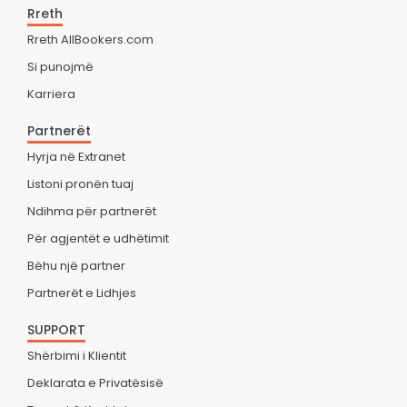
Rreth
Rreth AllBookers.com
Si punojmë
Karriera
Partnerët
Hyrja në Extranet
Listoni pronën tuaj
Ndihma për partnerët
Për agjentët e udhëtimit
Bëhu një partner
Partnerët e Lidhjes
SUPPORT
Shërbimi i Klientit
Deklarata e Privatësisë