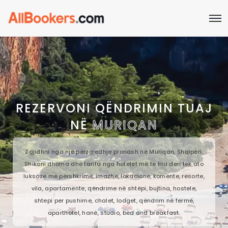
REZERVONI QËNDRIMIN TUAJ
NË
MURIQAN
Zgjidhni nga një përzgjedhje pronash në Muriqan, Shqipëri.
Shikoni dhoma dhe tarifa nga hotelet më të lira deri tek ato
luksoze me përshkrime, imazhe, lokacione, komente, resorte,
vila, apartamente, qëndrime në shtëpi, bujtina, hostele,
shtepi per pushime, chalet, lodget, qëndrim në fermë,
aparthotel, hanë, studio, bed and breakfast.