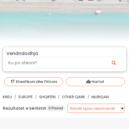
Vendndodhja
Klasifikoni dhe Filtroni
Hartat
KREU
EUROPË
SHQIPËRI
OTHER QARK
MURIQAN
Rezultatet e kërkimit
0 Pronat