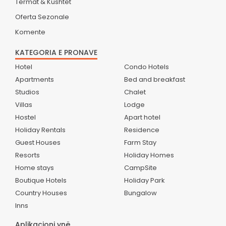
Termat & Kushtet
Oferta Sezonale
Komente
KATEGORIA E PRONAVE
Hotel
Condo Hotels
Apartments
Bed and breakfast
Studios
Chalet
Villas
Lodge
Hostel
Apart hotel
Holiday Rentals
Residence
Guest Houses
Farm Stay
Resorts
Holiday Homes
Home stays
CampSite
Boutique Hotels
Holiday Park
Country Houses
Bungalow
Inns
Aplikacioni ynë