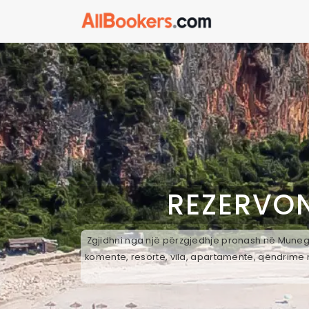
REZERVON
Zgjidhni nga një përzgjedhje pronash në Munege,
komente, resorte, vila, apartamente, qëndrime n