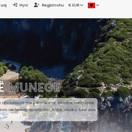
Tuaj
Hyni
Regjistrohu
€ EUR
NË
MUNEGE
ek ato luksoze me përshkrime, imazhe, lokacione,
drim në fermë, aparthotel, hanë, studio, bed and