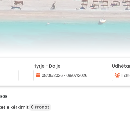
Hyrje - Dalje
Udhëta
1 dh
EGE
et e kërkimit
0 Pronat