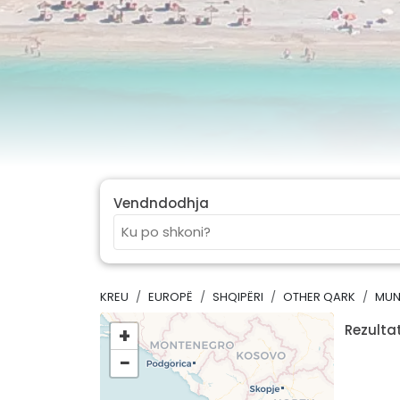
Vendndodhja
KREU
EUROPË
SHQIPËRI
OTHER QARK
MUN
Rezultat
+
−