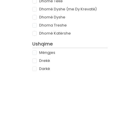
Dhomë Teke
Dhomë Dyshe (me Dy Krevatë)
Dhomë Dyshe
Dhoma Treshe
Dhomë Katërshe
Ushqime
Mëngjes
Drekë
Darkë
All-inclusive
Rreth
Partnerët