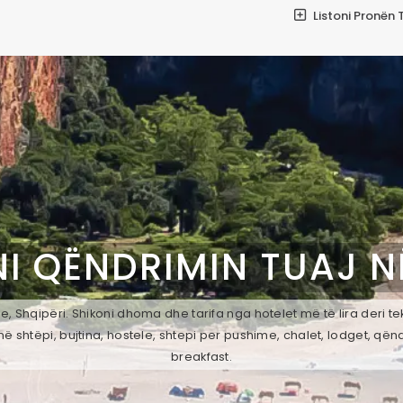
Listoni Pronën 
I QËNDRIMIN TUAJ 
 Shqipëri. Shikoni dhoma dhe tarifa nga hotelet më të lira deri t
ë shtëpi, bujtina, hostele, shtepi per pushime, chalet, lodget, qën
breakfast.