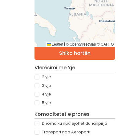
Leaflet
© OpenStreetMap © CARTO
|
Shiko hartën
Vlerësimi me Yje
2 yje
3 yje
4 yje
5 yje
Komoditetet e pronës
Dhoma ku nuk lejohet duhanpirja
Transport nga Aeroporti