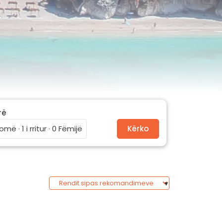
rë
omë · 1 i rritur · 0 Fëmijë
Kërko