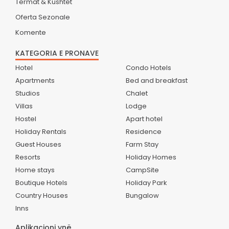
Termat & Kushtet
Oferta Sezonale
Komente
KATEGORIA E PRONAVE
Hotel
Condo Hotels
Apartments
Bed and breakfast
Studios
Chalet
Villas
Lodge
Hostel
Apart hotel
Holiday Rentals
Residence
Guest Houses
Farm Stay
Resorts
Holiday Homes
Home stays
CampSite
Boutique Hotels
Holiday Park
Country Houses
Bungalow
Inns
Aplikacioni ynë