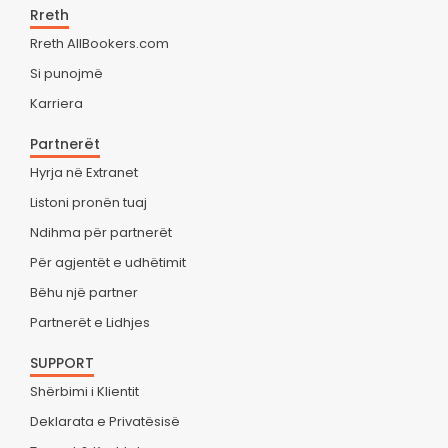
Rreth
Rreth AllBookers.com
Si punojmë
Karriera
Partnerët
Hyrja në Extranet
Listoni pronën tuaj
Ndihma për partnerët
Për agjentët e udhëtimit
Bëhu një partner
Partnerët e Lidhjes
SUPPORT
Shërbimi i Klientit
Deklarata e Privatësisë