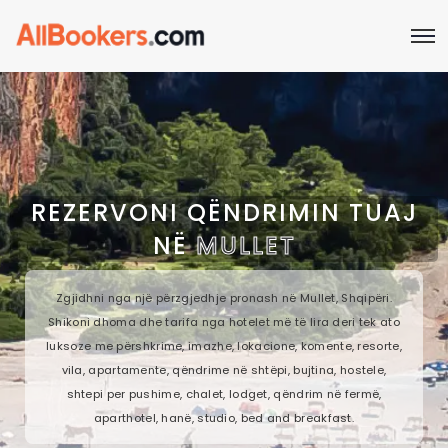
REZERVONI QËNDRIMIN TUAJ
NË
MULLET
Zgjidhni nga një përzgjedhje pronash në Mullet, Shqipëri.
Shikoni dhoma dhe tarifa nga hotelet më të lira deri tek ato
luksoze me përshkrime, imazhe, lokacione, komente, resorte,
vila, apartamente, qëndrime në shtëpi, bujtina, hostele,
shtepi per pushime, chalet, lodget, qëndrim në fermë,
aparthotel, hanë, studio, bed and breakfast.