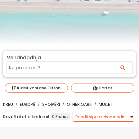
Vendndodhja
Klasifikoni dhe Filtroni
Hartat
KREU
EUROPË
SHQIPËRI
OTHER QARK
MULLET
Rezultatet e kërkimit
0 Pronat