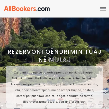
REZERVONI QËNDRIMIN TUAJ
NË
MULAJ
Zgjidhni nga një përzgjedhje pronash në Mulaj, Shqipëri.
Shikoni dhoma dhe tarifa nga hotelet më të lira deri tek ato
luksoze me përshkrime, imazhe, lokacione, komente, resorte,
vila, apartamente, qëndrime në shtëpi, bujtina, hostele,
shtepi per pushime, chalet, lodget, qëndrim në fermë,
aparthotel, hanë, studio, bed and breakfast.