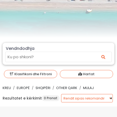
Vendndodhja
Klasifikoni dhe Filtroni
Hartat
KREU
EUROPË
SHQIPËRI
OTHER QARK
MULAJ
Rezultatet e kërkimit
0 Pronat