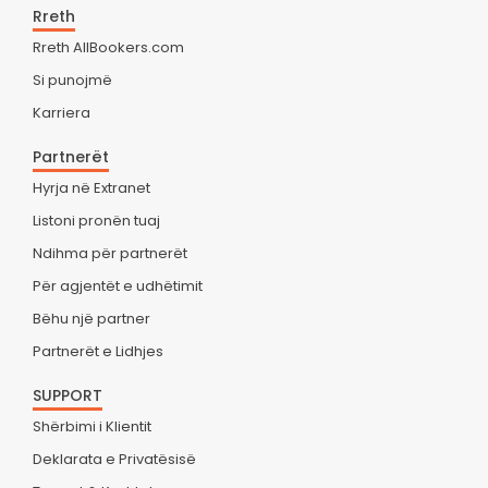
Rreth
Rreth AllBookers.com
Si punojmë
Karriera
Partnerët
Hyrja në Extranet
Listoni pronën tuaj
Ndihma për partnerët
Për agjentët e udhëtimit
Bëhu një partner
Partnerët e Lidhjes
SUPPORT
Shërbimi i Klientit
Deklarata e Privatësisë