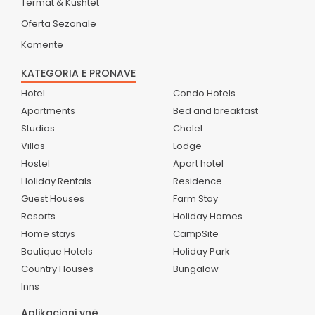
Termat & Kushtet
Oferta Sezonale
Komente
KATEGORIA E PRONAVE
Hotel
Condo Hotels
Apartments
Bed and breakfast
Studios
Chalet
Villas
Lodge
Hostel
Apart hotel
Holiday Rentals
Residence
Guest Houses
Farm Stay
Resorts
Holiday Homes
Home stays
CampSite
Boutique Hotels
Holiday Park
Country Houses
Bungalow
Inns
Aplikacioni ynë