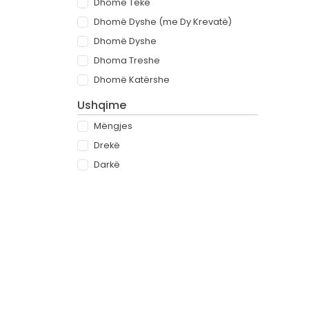
Dhomë Teke
Dhomë Dyshe (me Dy Krevatë)
Dhomë Dyshe
Dhoma Treshe
Dhomë Katërshe
Ushqime
Mëngjes
Drekë
Darkë
All-inclusive
Rreth
Partnerët