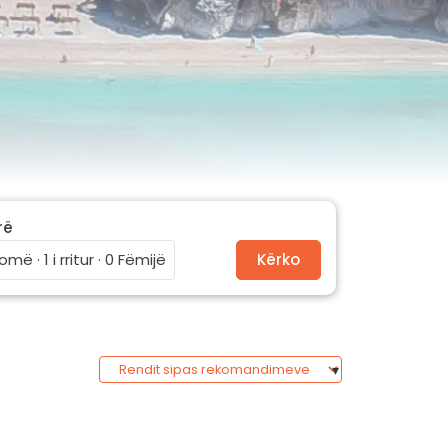
rë
omë · 1 i rritur · 0 Fëmijë
Kërko