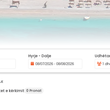
Hyrje - Dalje
Udhëta
1 dh
JE
et e kërkimit
0 Pronat