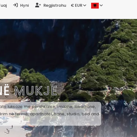
Tuaj
Hyni
Regjistrohu
€ EUR
NË
MUKJE
k ato luksoze me përshkrime, imazhe, lokacione,
drim në fermë, aparthotel, hanë, studio, bed and