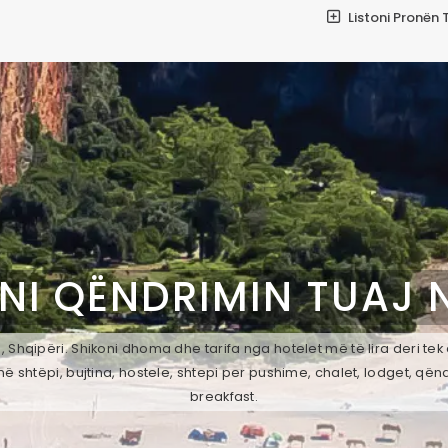
Listoni Pronën 
NI QËNDRIMIN TUAJ 
 Shqipëri. Shikoni dhoma dhe tarifa nga hotelet më të lira deri te
ë shtëpi, bujtina, hostele, shtepi per pushime, chalet, lodget, qën
breakfast.