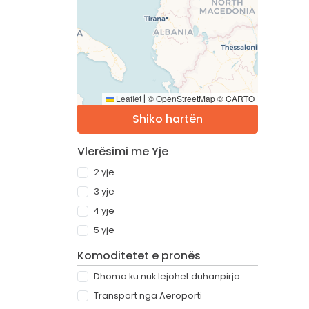
Leaflet
© OpenStreetMap © CARTO
|
Shiko hartën
Vlerësimi me Yje
2 yje
3 yje
4 yje
5 yje
Komoditetet e pronës
Dhoma ku nuk lejohet duhanpirja
Transport nga Aeroporti