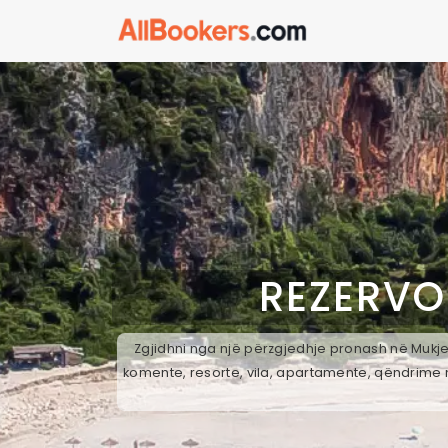
REZERVO
Zgjidhni nga një përzgjedhje pronash në Mukje,
komente, resorte, vila, apartamente, qëndrime n