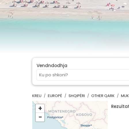
Vendndodhja
KREU
EUROPË
SHQIPËRI
OTHER QARK
MUK
Rezultat
+
−