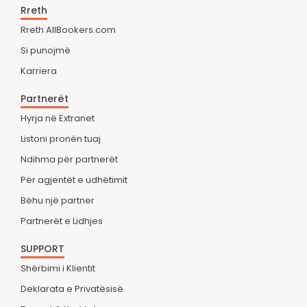
Rreth
Rreth AllBookers.com
Si punojmë
Karriera
Partnerët
Hyrja në Extranet
Listoni pronën tuaj
Ndihma për partnerët
Për agjentët e udhëtimit
Bëhu një partner
Partnerët e Lidhjes
SUPPORT
Shërbimi i Klientit
Deklarata e Privatësisë