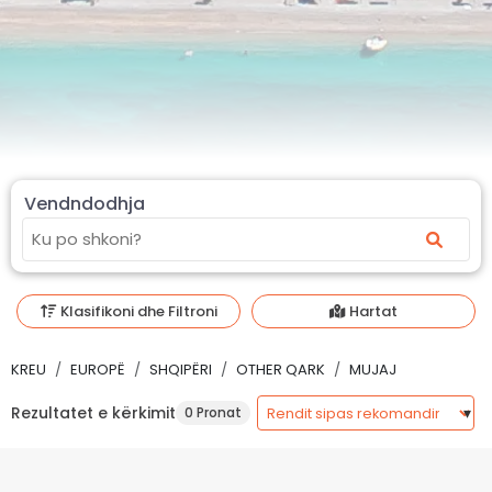
Vendndodhja
Klasifikoni dhe Filtroni
Hartat
KREU
EUROPË
SHQIPËRI
OTHER QARK
MUJAJ
Rezultatet e kërkimit
0 Pronat