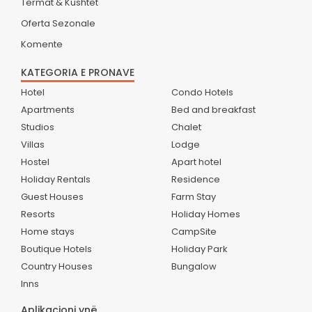
Termat & Kushtet
Oferta Sezonale
Komente
KATEGORIA E PRONAVE
Hotel
Condo Hotels
Apartments
Bed and breakfast
Studios
Chalet
Villas
Lodge
Hostel
Apart hotel
Holiday Rentals
Residence
Guest Houses
Farm Stay
Resorts
Holiday Homes
Home stays
CampSite
Boutique Hotels
Holiday Park
Country Houses
Bungalow
Inns
Aplikacioni ynë