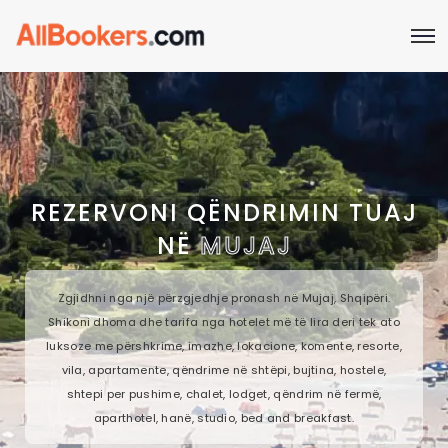
REZERVONI QËNDRIMIN TUAJ
NË
MUJAJ
Zgjidhni nga një përzgjedhje pronash në Mujaj, Shqipëri.
Shikoni dhoma dhe tarifa nga hotelet më të lira deri tek ato
luksoze me përshkrime, imazhe, lokacione, komente, resorte,
vila, apartamente, qëndrime në shtëpi, bujtina, hostele,
shtepi per pushime, chalet, lodget, qëndrim në fermë,
aparthotel, hanë, studio, bed and breakfast.