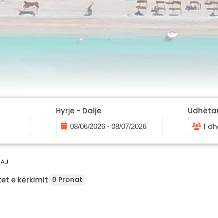
Hyrje - Dalje
Udhëta
1 dh
JAJ
et e kërkimit
0 Pronat