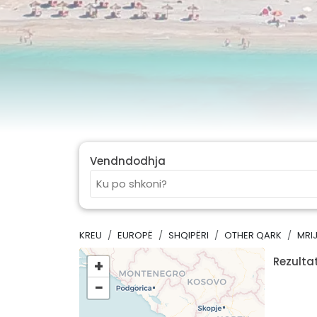
Vendndodhja
KREU
EUROPË
SHQIPËRI
OTHER QARK
MRI
Rezultat
+
−