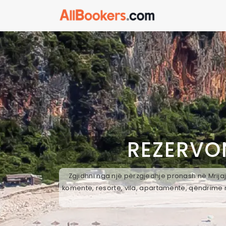
REZERVO
Zgjidhni nga një përzgjedhje pronash në Mrijaj
komente, resorte, vila, apartamente, qëndrime n