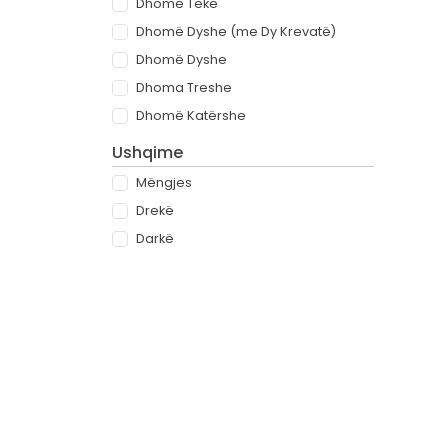
Dhomë Teke
Dhomë Dyshe (me Dy Krevatë)
Dhomë Dyshe
Dhoma Treshe
Dhomë Katërshe
Ushqime
Mëngjes
Drekë
Darkë
All-inclusive
Rreth
Partnerët