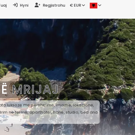
Tuaj
Hyni
Regjistrohu
€ EUR
NË
MRIJAJ
k ato luksoze me përshkrime, imazhe, lokacione,
drim në fermë, aparthotel, hanë, studio, bed and