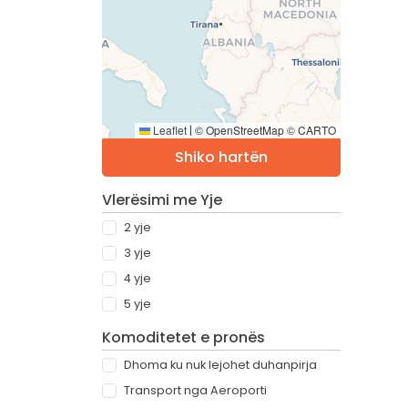
Leaflet
© OpenStreetMap © CARTO
|
Shiko hartën
Vlerësimi me Yje
2 yje
3 yje
4 yje
5 yje
Komoditetet e pronës
Dhoma ku nuk lejohet duhanpirja
Transport nga Aeroporti