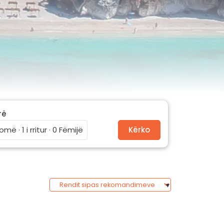
rë
omë · 1 i rritur · 0 Fëmijë
Kërko