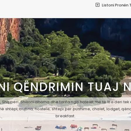
Listoni Pronën 
NI QËNDRIMIN TUAJ 
, Shqipëri. Shikoni dhoma dhe tarifa nga hotelet më të lira deri te
ë shtëpi, bujtina, hostele, shtepi per pushime, chalet, lodget, qën
breakfast.