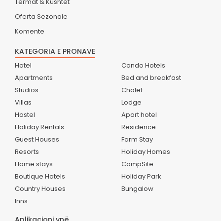
Termat & Kushtet
Oferta Sezonale
Komente
KATEGORIA E PRONAVE
Hotel
Condo Hotels
Apartments
Bed and breakfast
Studios
Chalet
Villas
Lodge
Hostel
Apart hotel
Holiday Rentals
Residence
Guest Houses
Farm Stay
Resorts
Holiday Homes
Home stays
CampSite
Boutique Hotels
Holiday Park
Country Houses
Bungalow
Inns
Aplikacioni ynë