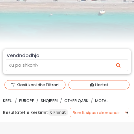
Vendndodhja
Klasifikoni dhe Filtroni
Hartat
KREU
EUROPË
SHQIPËRI
OTHER QARK
MOTAJ
Rezultatet e kërkimit
0 Pronat