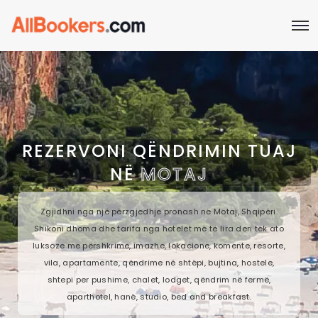
REZERVONI QËNDRIMIN TUAJ
NË
MOTAJ
Zgjidhni nga një përzgjedhje pronash në Motaj, Shqipëri.
Shikoni dhoma dhe tarifa nga hotelet më të lira deri tek ato
luksoze me përshkrime, imazhe, lokacione, komente, resorte,
vila, apartamente, qëndrime në shtëpi, bujtina, hostele,
shtepi per pushime, chalet, lodget, qëndrim në fermë,
aparthotel, hanë, studio, bed and breakfast.