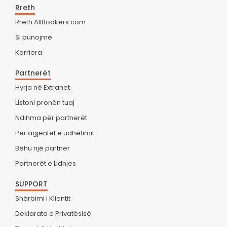
Rreth
Rreth AllBookers.com
Si punojmë
Karriera
Partnerët
Hyrja në Extranet
Listoni pronën tuaj
Ndihma për partnerët
Për agjentët e udhëtimit
Bëhu një partner
Partnerët e Lidhjes
SUPPORT
Shërbimi i Klientit
Deklarata e Privatësisë