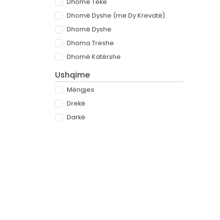
Dhomë Teke
Dhomë Dyshe (me Dy Krevatë)
Dhomë Dyshe
Dhoma Treshe
Dhomë Katërshe
Ushqime
Mëngjes
Drekë
Darkë
All-inclusive
Rreth
Partnerët