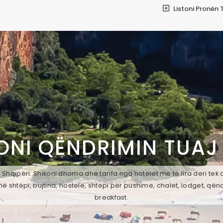
Listoni Pronën 
ONI QËNDRIMIN TUAJ
 Shqipëri. Shikoni dhoma dhe tarifa nga hotelet më të lira deri tek
ë shtëpi, bujtina, hostele, shtepi per pushime, chalet, lodget, qën
breakfast.