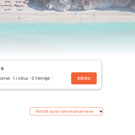
rë
omë · 1 i rritur · 0 Fëmijë
Kërko