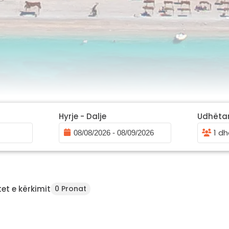
Hyrje - Dalje
Udhëta
1 dh
E
et e kërkimit
0 Pronat