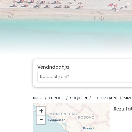
Vendndodhja
KREU
EUROPË
SHQIPËRI
OTHER QARK
MIZ
Rezultat
+
−