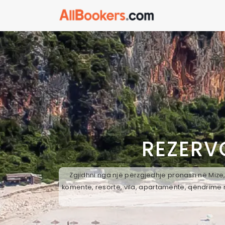
REZERV
Zgjidhni nga një përzgjedhje pronash në Mize,
komente, resorte, vila, apartamente, qëndrime n