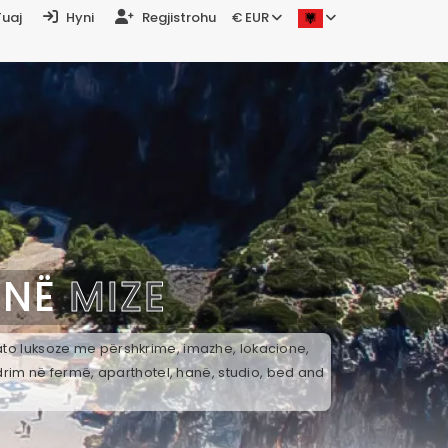
Tuaj
Hyni
Regjistrohu
€ EUR
 NË
MIZE
 ato luksoze me përshkrime, imazhe, lokacione,
drim në fermë, aparthotel, hanë, studio, bed and