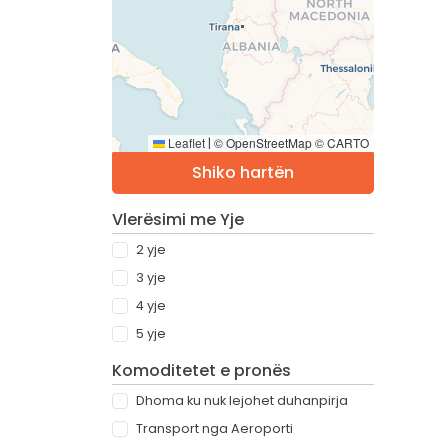
Leaflet
© OpenStreetMap © CARTO
|
Shiko hartën
Vlerësimi me Yje
2 yje
3 yje
4 yje
5 yje
Komoditetet e pronës
Dhoma ku nuk lejohet duhanpirja
Transport nga Aeroporti