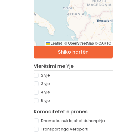
Leaflet
© OpenStreetMap © CARTO
|
Shiko hartën
Vlerësimi me Yje
2 yje
3 yje
4 yje
5 yje
Komoditetet e pronës
Dhoma ku nuk lejohet duhanpirja
Transport nga Aeroporti