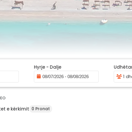
Hyrje - Dalje
Udhëta
1 dh
TEO
et e kërkimit
0 Pronat