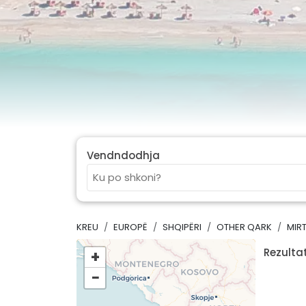
Vendndodhja
KREU
EUROPË
SHQIPËRI
OTHER QARK
MIR
Rezultat
+
−