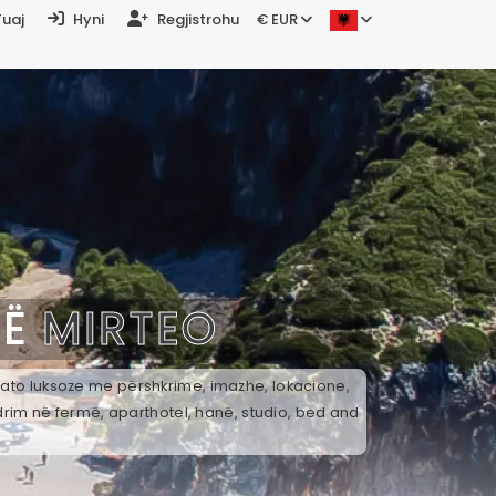
Tuaj
Hyni
Regjistrohu
€ EUR
NË
MIRTEO
k ato luksoze me përshkrime, imazhe, lokacione,
drim në fermë, aparthotel, hanë, studio, bed and