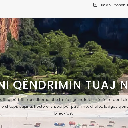
Listoni Pronën 
NI QËNDRIMIN TUAJ 
, Shqipëri. Shikoni dhoma dhe tarifa nga hotelet më të lira deri te
ë shtëpi, bujtina, hostele, shtepi per pushime, chalet, lodget, qën
breakfast.