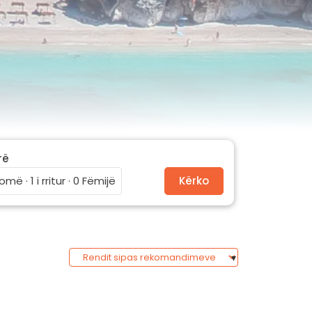
rë
omë · 1 i rritur · 0 Fëmijë
Kërko