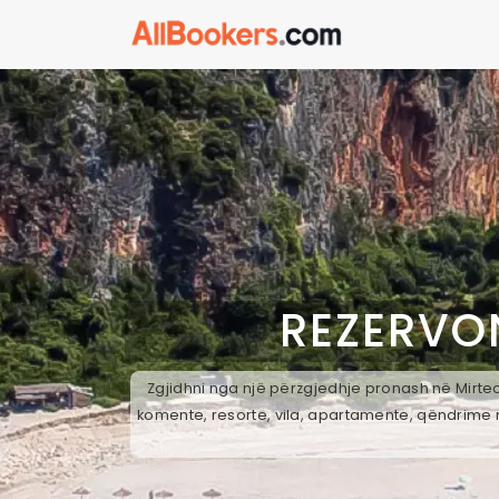
REZERVO
Zgjidhni nga një përzgjedhje pronash në Mirteo
komente, resorte, vila, apartamente, qëndrime n