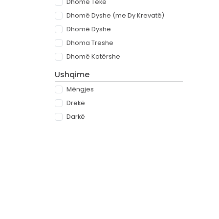
Dhomë Teke
Dhomë Dyshe (me Dy Krevatë)
Dhomë Dyshe
Dhoma Treshe
Dhomë Katërshe
Ushqime
Mëngjes
Drekë
Darkë
All-inclusive
Rreth
Partnerët