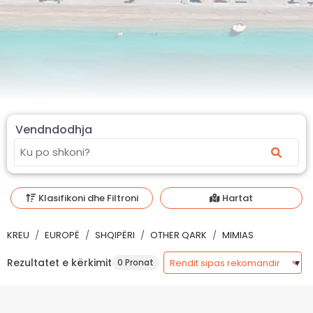
Vendndodhja
Klasifikoni dhe Filtroni
Hartat
KREU
EUROPË
SHQIPËRI
OTHER QARK
MIMIAS
Rezultatet e kërkimit
0 Pronat