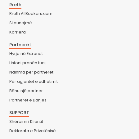
Rreth
Rreth AllBookers.com
Si punojmë
Karriera
Partnerët
Hyrja në Extranet
Listoni pronën tuaj
Ndihma për partnerët
Për agjentët e udhëtimit
Bëhu një partner
Partnerët e Lidhjes
SUPPORT
Shërbimi i Klientit
Deklarata e Privatësisë