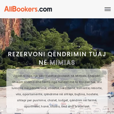
REZERVONI QËNDRIMIN TUAJ
NË
MIMIAS
Zgjidhni nga një përzgjedhje pronash në Mimias, Shqipëri.
Shikoni dhoma dhe tarifa nga hotelet më të lira deri tek ato
luksoze me përshkrime, imazhe, lokacione, komente, resorte,
vila, apartamente, qëndrime në shtëpi, bujtina, hostele,
shtepi per pushime, chalet, lodget, qëndrim në fermë,
aparthotel, hanë, studio, bed and breakfast.