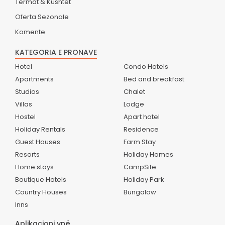
Termat & Kushtet
Oferta Sezonale
Komente
KATEGORIA E PRONAVE
Hotel
Condo Hotels
Apartments
Bed and breakfast
Studios
Chalet
Villas
Lodge
Hostel
Apart hotel
Holiday Rentals
Residence
Guest Houses
Farm Stay
Resorts
Holiday Homes
Home stays
CampSite
Boutique Hotels
Holiday Park
Country Houses
Bungalow
Inns
Aplikacioni ynë