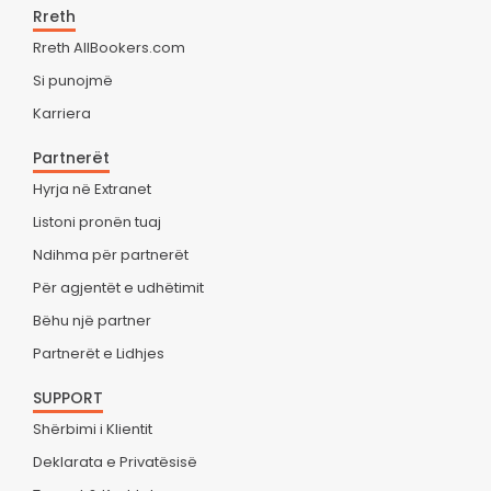
Rreth
Rreth AllBookers.com
Si punojmë
Karriera
Partnerët
Hyrja në Extranet
Listoni pronën tuaj
Ndihma për partnerët
Për agjentët e udhëtimit
Bëhu një partner
Partnerët e Lidhjes
SUPPORT
Shërbimi i Klientit
Deklarata e Privatësisë