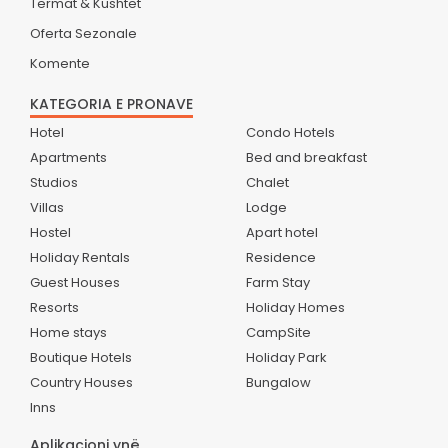
Termat & Kushtet
Oferta Sezonale
Komente
KATEGORIA E PRONAVE
Hotel
Condo Hotels
Apartments
Bed and breakfast
Studios
Chalet
Villas
Lodge
Hostel
Apart hotel
Holiday Rentals
Residence
Guest Houses
Farm Stay
Resorts
Holiday Homes
Home stays
CampSite
Boutique Hotels
Holiday Park
Country Houses
Bungalow
Inns
Aplikacioni ynë