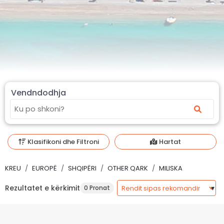
Vendndodhja
Klasifikoni dhe Filtroni
Hartat
KREU
EUROPË
SHQIPËRI
OTHER QARK
MILISKA
Rezultatet e kërkimit
0 Pronat