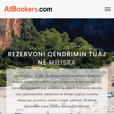
REZERVONI QËNDRIMIN TUAJ
NË
MILISKA
Zgjidhni nga një përzgjedhje pronash në Miliska, Shqipëri.
Shikoni dhoma dhe tarifa nga hotelet më të lira deri tek ato
luksoze me përshkrime, imazhe, lokacione, komente, resorte,
vila, apartamente, qëndrime në shtëpi, bujtina, hostele,
shtepi per pushime, chalet, lodget, qëndrim në fermë,
aparthotel, hanë, studio, bed and breakfast.