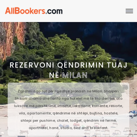
REZERVONI QËNDRIMIN TUAJ
NË
MILAN
Zgjidhni nga një përzgjedhje pronash në Milan, Shqipëri.
Shikoni dhoma dhe tarifa nga hotelet më të lira deri tek ato
luksoze me përshkrime, imazhe, lokacione, komente, resorte,
vila, apartamente, qëndrime në shtëpi, bujtina, hostele,
shtepi per pushime, chalet, lodget, qëndrim në fermë,
aparthotel, hanë, studio, bed and breakfast.