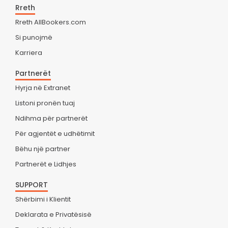
Rreth
Rreth AllBookers.com
Si punojmë
Karriera
Partnerët
Hyrja në Extranet
Listoni pronën tuaj
Ndihma për partnerët
Për agjentët e udhëtimit
Bëhu një partner
Partnerët e Lidhjes
SUPPORT
Shërbimi i Klientit
Deklarata e Privatësisë