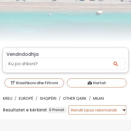
Vendndodhja
Klasifikoni dhe Filtroni
Hartat
KREU
EUROPË
SHQIPËRI
OTHER QARK
MILAN
Rezultatet e kërkimit
0 Pronat