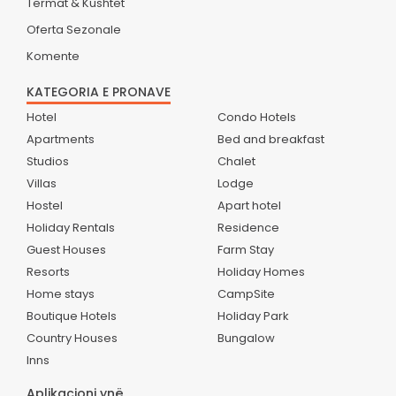
Termat & Kushtet
Oferta Sezonale
Komente
KATEGORIA E PRONAVE
Hotel
Condo Hotels
Apartments
Bed and breakfast
Studios
Chalet
Villas
Lodge
Hostel
Apart hotel
Holiday Rentals
Residence
Guest Houses
Farm Stay
Resorts
Holiday Homes
Home stays
CampSite
Boutique Hotels
Holiday Park
Country Houses
Bungalow
Inns
Aplikacioni ynë