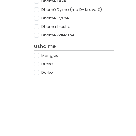
Dhomë Teke
Dhomë Dyshe (me Dy Krevatë)
Dhomë Dyshe
Dhoma Treshe
Dhomë Katërshe
Ushqime
Mëngjes
Drekë
Darkë
All-inclusive
Rreth
Partnerët