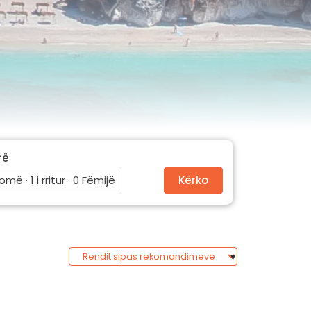
rë
omë · 1 i rritur · 0 Fëmijë
Kërko