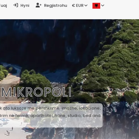
Tuaj
Hyni
Regjistrohu
€ EUR
Ë
MIKROPOLI
tek ato luksoze me përshkrime, imazhe, lokacione,
drim në fermë, aparthotel, hanë, studio, bed and