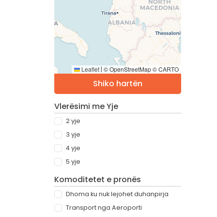
Leaflet
© OpenStreetMap © CARTO
|
Shiko hartën
Vlerësimi me Yje
2 yje
3 yje
4 yje
5 yje
Komoditetet e pronës
Dhoma ku nuk lejohet duhanpirja
Transport nga Aeroporti