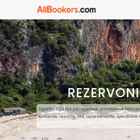
REZERVONI
Zgjidhni nga një përzgjedhje pronash në Mikropol
komente, resorte, vila, apartamente, qëndrime n