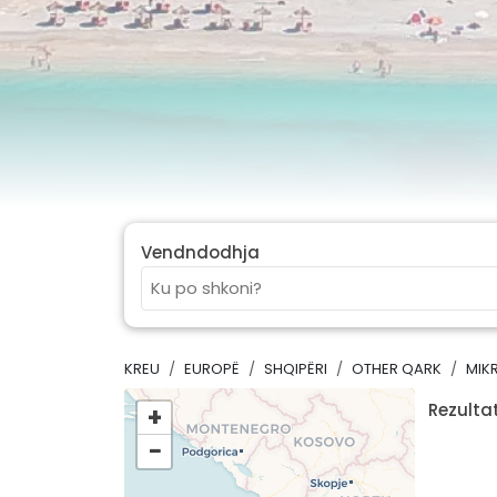
Vendndodhja
KREU
EUROPË
SHQIPËRI
OTHER QARK
MIK
Rezultat
+
−