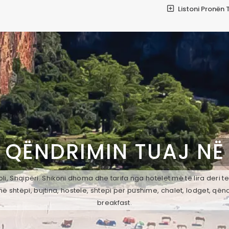
Listoni Pronën 
 QËNDRIMIN TUAJ N
i, Shqipëri. Shikoni dhoma dhe tarifa nga hotelet më të lira deri 
ë shtëpi, bujtina, hostele, shtepi per pushime, chalet, lodget, qën
breakfast.