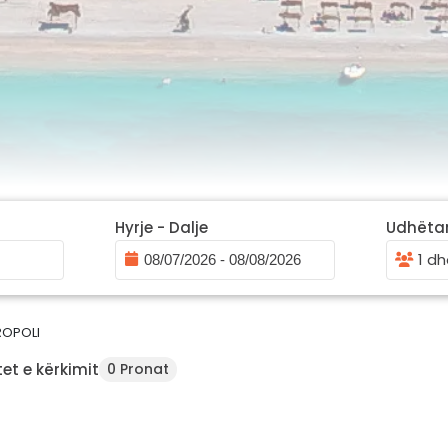
Hyrje - Dalje
Udhëta
1 dh
ROPOLI
et e kërkimit
0 Pronat