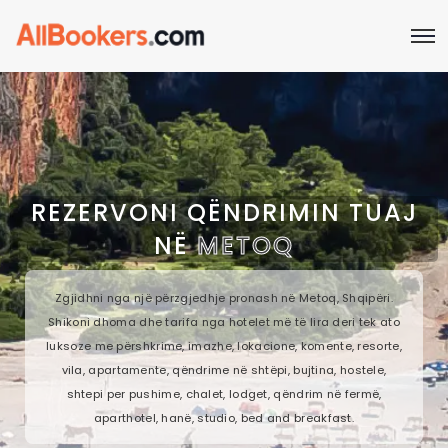
REZERVONI QËNDRIMIN TUAJ
NË
METOQ
Zgjidhni nga një përzgjedhje pronash në Metoq, Shqipëri.
Shikoni dhoma dhe tarifa nga hotelet më të lira deri tek ato
luksoze me përshkrime, imazhe, lokacione, komente, resorte,
vila, apartamente, qëndrime në shtëpi, bujtina, hostele,
shtepi per pushime, chalet, lodget, qëndrim në fermë,
aparthotel, hanë, studio, bed and breakfast.