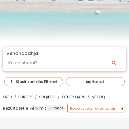
Vendndodhja
Klasifikoni dhe Filtroni
Hartat
KREU
EUROPË
SHQIPËRI
OTHER QARK
METOQ
Rezultatet e kërkimit
0 Pronat