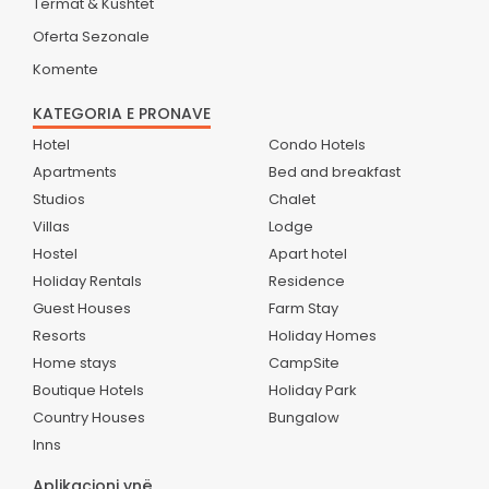
Termat & Kushtet
Oferta Sezonale
Komente
KATEGORIA E PRONAVE
Hotel
Condo Hotels
Apartments
Bed and breakfast
Studios
Chalet
Villas
Lodge
Hostel
Apart hotel
Holiday Rentals
Residence
Guest Houses
Farm Stay
Resorts
Holiday Homes
Home stays
CampSite
Boutique Hotels
Holiday Park
Country Houses
Bungalow
Inns
Aplikacioni ynë